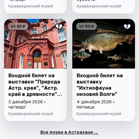
Краеведческий музей
Краеведческий музей
от 90 ₽
от 60 ₽
Входной билет на
Входной билет на
выставки "Природа
выставку
Астр. края", "Астр.
"Ихтиофауна
край в древности",
низовий Волги"
"Заселение Астр.
3 декабря 2026 •
4 декабря 2026 •
края"
четверг
пятница
Краеведческий музей
Краеведческий музей
→
Все музеи в Астрахани