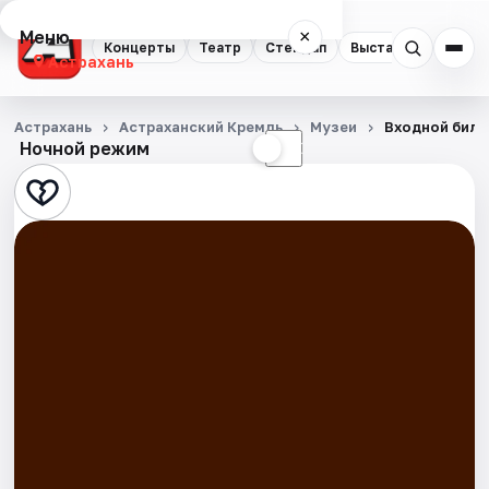
Меню
×
Концерты
Театр
Стендап
Выставки
Квест
Астрахань
Концерты
Астрахань
Астраханский Кремль
Музеи
Входной билет
Ночной режим
☀
☾
Театр
Стендап
Выставки
Квесты
Экскурсии
Спорт
События