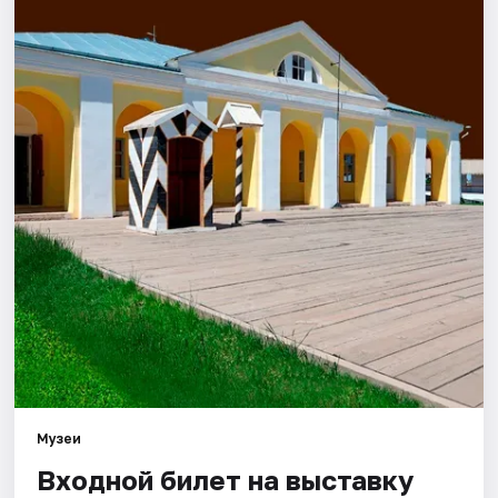
Города
Площадки
Артисты
Рейтинги
Музеи
Входной билет на выставку