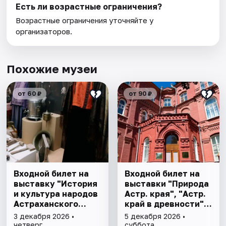
Есть ли возрастные ограничения?
Возрастные ограничения уточняйте у
организаторов.
Похожие музеи
от 60 ₽
от 90 ₽
Входной билет на
Входной билет на
выставку "История
выставки "Природа
и культура народов
Астр. края", "Астр.
Астраханского
край в древности",
края"
"Заселение Астр.
3 декабря 2026 •
5 декабря 2026 •
края"
четверг
суббота