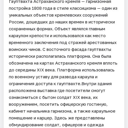
Гауптвахта Астраханского кремля — гарнизонная
постройка 1808 года в стиле классицизма — один из
уникальных объектов кремлевских сооружений
России, дошедших до наших времен в исторически
сохраненных формах. Объект являлся главным
караулом крепости и использовался как место
временного заключения под стражей арестованных
воинских чинов. С восточного фасада гауптвахты
исторически располагалась платформа. Она была
обозначена на картах Астраханского кремля вплоть
до середины XIX века. Платформа использовалась
по военному уставу для развода караула и
ограничения доступа к гауптвахте.Внутри здания
расположена выставка где посетители смогут
ознакомиться с бытом солдат XIX века, их
вооружением, посетить офицерскую гостиную,
кабинет начальника гарнизона, а также караульное
помещение и карцер. Здесь же представлены
обмундирование солдат, офицеров и одежда