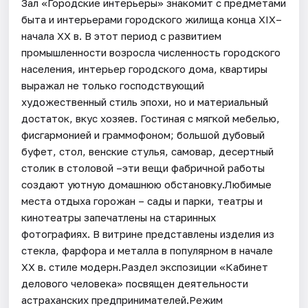
Зал «Городские интерьеры» знакомит с предметами
быта и интерьерами городского жилища конца XIX–
начала XX в. В этот период с развитием
промышленности возросла численность городского
населения, интерьер городского дома, квартиры
выражал не только господствующий
художественный стиль эпохи, но и материальный
достаток, вкус хозяев. Гостиная с мягкой мебелью,
фисгармонией и граммофоном; большой дубовый
буфет, стол, венские стулья, самовар, десертный
столик в столовой –эти вещи фабричной работы
создают уютную домашнюю обстановку.Любимые
места отдыха горожан – сады и парки, театры и
кинотеатры запечатлены на старинных
фотографиях. В витрине представлены изделия из
стекла, фарфора и металла в популярном в начале
XX в. стиле модерн.Раздел экспозиции «Кабинет
делового человека» посвящен деятельности
астраханских предпринимателей.Режим