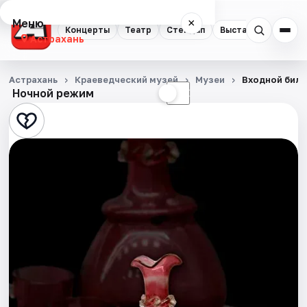
Меню
×
Концерты
Театр
Стендап
Выставки
Квест
Астрахань
Концерты
Астрахань
Краеведческий музей
Музеи
Входной билет
Ночной режим
☀
☾
Театр
Стендап
Выставки
Квесты
Экскурсии
Спорт
События