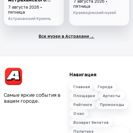
7 августа 2026 •
гарнизона. XIX в."
пятница
7 августа 2026 •
пятница
Краеведческий музей
Астраханский Кремль
→
Все музеи в Астрахани
Навигация
Главная
Города
Самые яркие события в
Площадки
Артисты
вашем городе.
Рейтинги
Промокоды
О нас
Возврат билетов
Политика