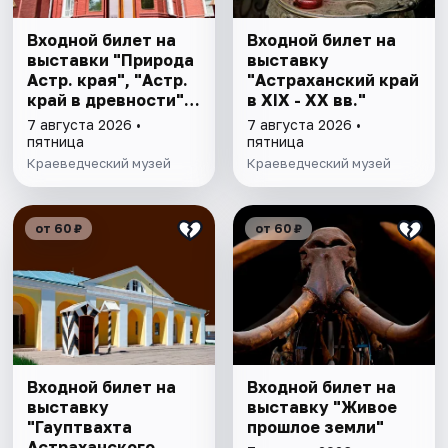
Входной билет на
Входной билет на
выставки "Природа
выставку
Астр. края", "Астр.
"Астраханский край
край в древности",
в XIX - XX вв."
"Заселение Астр.
7 августа 2026 •
7 августа 2026 •
края"
пятница
пятница
Краеведческий музей
Краеведческий музей
от 60 ₽
от 60 ₽
Входной билет на
Входной билет на
выставку
выставку "Живое
"Гауптвахта
прошлое земли"
Астраханского