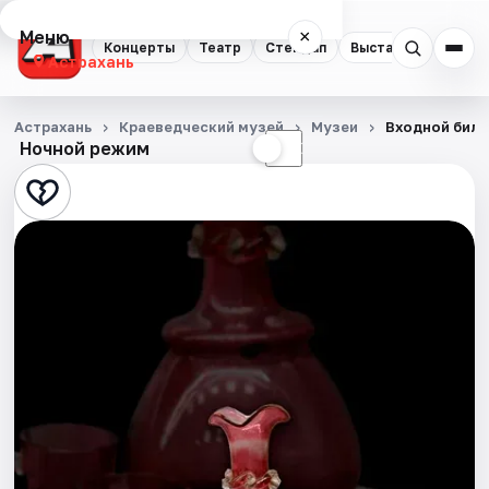
Меню
×
Концерты
Театр
Стендап
Выставки
Квест
Астрахань
Концерты
Астрахань
Краеведческий музей
Музеи
Входной билет
Ночной режим
☀
☾
Театр
Стендап
Выставки
Квесты
Экскурсии
Спорт
События