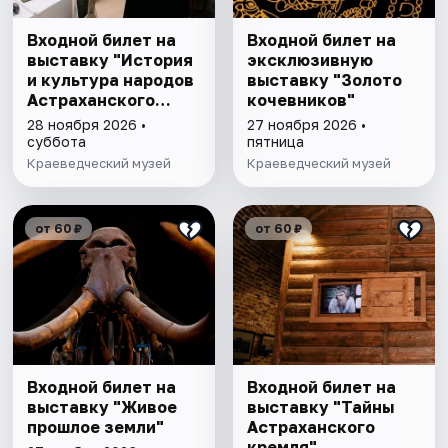
Входной билет на
Входной билет на
выставку "История
эксклюзивную
и культура народов
выставку "Золото
Астраханского
кочевников"
края"
28 ноября 2026 •
27 ноября 2026 •
суббота
пятница
Краеведческий музей
Краеведческий музей
от 60 ₽
от 60 ₽
Входной билет на
Входной билет на
выставку "Живое
выставку "Тайны
прошлое земли"
Астраханского
кремля"