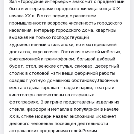
Зал «Городские интерьеры» знакомит с предметами
быта и интерьерами городского жилища конца XIX–
начала XX в. В этот период с развитием
промышленности возросла численность городского
населения, интерьер городского дома, квартиры
выражал не только господствующий
художественный стиль эпохи, но и материальный
достаток, вкус хозяев. Гостиная с мягкой мебелью,
фисгармонией и граммофоном; большой дубовый
буфет, стол, венские стулья, самовар, десертный
столик в столовой –эти вещи фабричной работы
создают уютную домашнюю обстановку.Любимые
места отдыха горожан – сады и парки, театры и
кинотеатры запечатлены на старинных
фотографиях. В витрине представлены изделия из
стекла, фарфора и металла в популярном в начале
XX в. стиле модерн.Раздел экспозиции «Кабинет
делового человека» посвящен деятельности
астраханских предпринимателей.Режим