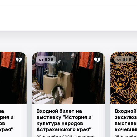
.
от 60 ₽
от 95 ₽
на
Входной билет на
Входной
рия и
выставку "История и
эксклю
ов
культура народов
выставк
края"
Астраханского края"
кочевни
29 октября 2026 • четверг
25 октябр