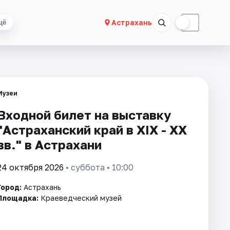
☀
☾
Астрахань
щё
Музеи
Входной билет на выставку
"Астраханский край в XIX - XX
вв." в Астрахани
24 октября 2026
• суббота • 10:00
Город:
Астрахань
Площадка:
Краеведческий музей