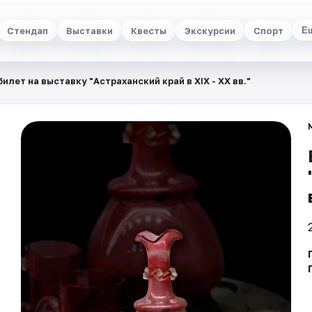
Стендап
Выставки
Квесты
Экскурсии
Спорт
Е
илет на выставку "Астраханский край в XIX - XX вв."