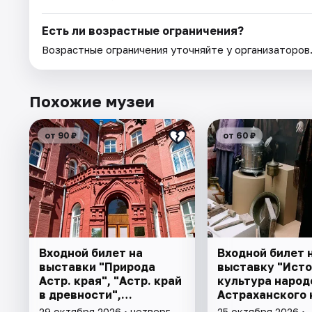
Есть ли возрастные ограничения?
Возрастные ограничения уточняйте у организаторов
Похожие музеи
от 90 ₽
от 60 ₽
Входной билет на
Входной билет 
выставки "Природа
выставку "Исто
Астр. края", "Астр. край
культура народ
в древности",
Астраханского 
"Заселение Астр. края"
29 октября 2026 • четверг
25 октября 2026 •