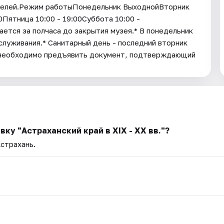
телей.Режим работыПонедельник ВыходнойВторник
00Пятница 10:00 - 19:00Суббота 10:00 -
ается за полчаса до закрытия музея.* В понедельник
служивания.* Санитарный день - последний вторник
 необходимо предъявить документ, подтверждающий
ку "Астраханский край в XIX - XX вв."?
Астрахань.