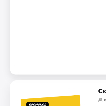
Города
Площадки
Артисты
Рейтинги
Ск
П
ПРОМОКОД