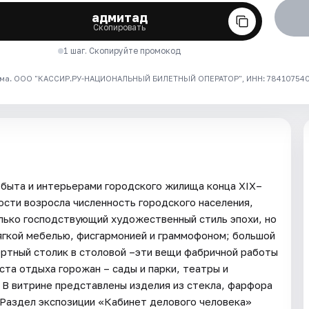
адмитад
Скопировать
1 шаг. Скопируйте промокод
ма. ООО "КАССИР.РУ-НАЦИОНАЛЬНЫЙ БИЛЕТНЫЙ ОПЕРАТОР", ИНН: 7841075409
 быта и интерьерами городского жилища конца XIX–
ости возросла численность городского населения,
лько господствующий художественный стиль эпохи, но
мягкой мебелью, фисгармонией и граммофоном; большой
ертный столик в столовой –эти вещи фабричной работы
а отдыха горожан – сады и парки, театры и
 В витрине представлены изделия из стекла, фарфора
н.Раздел экспозиции «Кабинет делового человека»