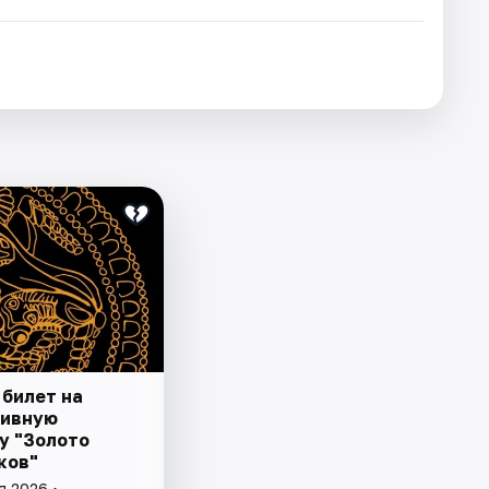
 билет на
зивную
у "Золото
ков"
я 2026 •