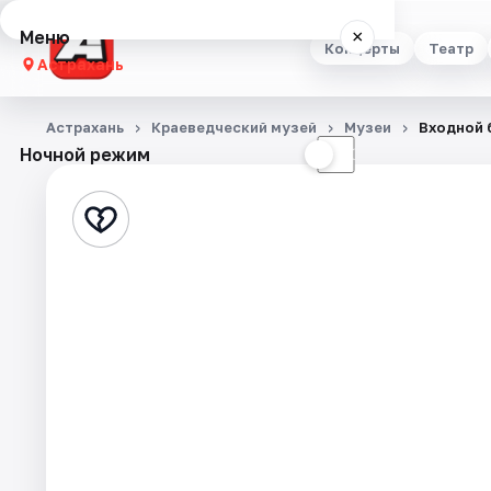
Меню
×
Концерты
Театр
Астрахань
Концерты
Астрахань
Краеведческий музей
Музеи
Входной б
Ночной режим
☀
☾
Театр
Стендап
Выставки
Квесты
Экскурсии
Спорт
События