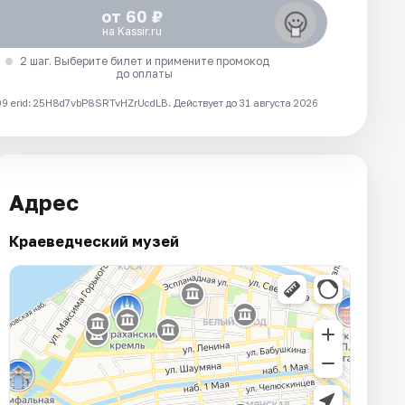
от 60 ₽
на Kassir.ru
2 шаг. Выберите билет и примените промокод
до оплаты
 erid: 25H8d7vbP8SRTvHZrUcdLB.
Действует до 31 августа 2026
Адрес
Краеведческий музей