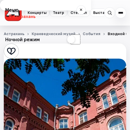
Меню
×
Концерты
Театр
Стендап
Выставки
Квест
Астрахань
Концерты
Астрахань
Краеведческий музей
События
Входной би
Ночной режим
☀
☾
Театр
Стендап
Выставки
Квесты
Экскурсии
Спорт
События