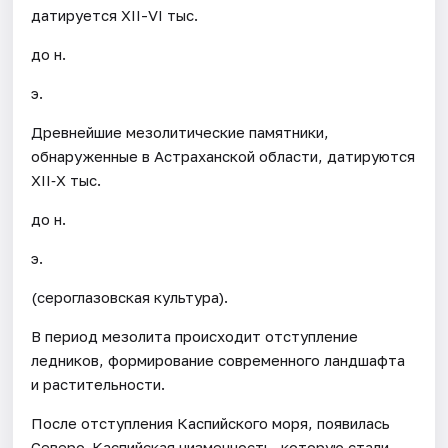
датируется XII-VI тыс.
до н.
э.
Древнейшие мезолитические памятники,
обнаруженные в Астраханской области, датируются
XII‐X тыс.
до н.
э.
(сероглазовская культура).
В период мезолита происходит отступление
ледников, формирование современного ландшафта
и растительности.
После отступления Каспийского моря, появилась
Северо-Каспийская низменность, которую стали