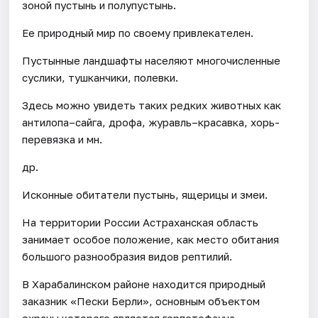
зоной пустынь и полупустынь.
Ее природный мир по своему привлекателен.
Пустынные ландшафты населяют многочисленные
суслики, тушканчики, полевки.
Здесь можно увидеть таких редких животных как
антилопа–сайга, дрофа, журавль–красавка, хорь-
перевязка и мн.
др.
Исконные обитатели пустынь, ящерицы и змеи.
На территории России Астраханская область
занимает особое положение, как место обитания
большого разнообразия видов рептилий.
В Харабалинском районе находится природный
заказник «Пески Берли», основным объектом
охраны которого является герпетофауна.