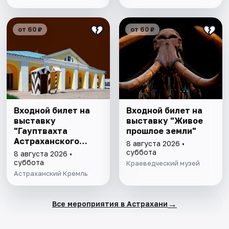
от 60 ₽
от 60 ₽
Входной билет на
Входной билет на
выставку
выставку "Живое
"Гауптвахта
прошлое земли"
Астраханского
8 августа 2026 •
гарнизона. XIX в."
суббота
8 августа 2026 •
суббота
Краеведческий музей
Астраханский Кремль
→
Все мероприятия в Астрахани