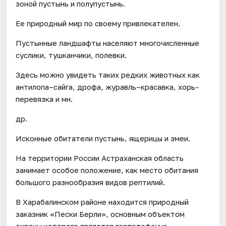
зоной пустынь и полупустынь.
Ее природный мир по своему привлекателен.
Пустынные ландшафты населяют многочисленные
суслики, тушканчики, полевки.
Здесь можно увидеть таких редких животных как
антилопа–сайга, дрофа, журавль–красавка, хорь-
перевязка и мн.
др.
Исконные обитатели пустынь, ящерицы и змеи.
На территории России Астраханская область
занимает особое положение, как место обитания
большого разнообразия видов рептилий.
В Харабалинском районе находится природный
заказник «Пески Берли», основным объектом
охраны которого является герпетофауна.