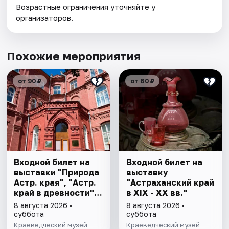
Возрастные ограничения уточняйте у
организаторов.
Похожие мероприятия
от 90 ₽
от 60 ₽
Входной билет на
Входной билет на
выставки "Природа
выставку
Астр. края", "Астр.
"Астраханский край
край в древности",
в XIX - XX вв."
"Заселение Астр.
8 августа 2026 •
8 августа 2026 •
края"
суббота
суббота
Краеведческий музей
Краеведческий музей