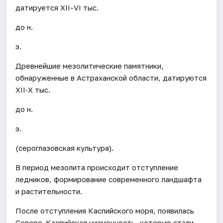
датируется XII-VI тыс.
до н.
э.
Древнейшие мезолитические памятники,
обнаруженные в Астраханской области, датируются
XII‐X тыс.
до н.
э.
(сероглазовская культура).
В период мезолита происходит отступление
ледников, формирование современного ландшафта
и растительности.
После отступления Каспийского моря, появилась
Северо-Каспийская низменность, которую стали