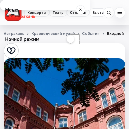
Меню
×
Концерты
Театр
Стендап
Выставки
Квест
Астрахань
Концерты
Астрахань
Краеведческий музей
События
Входной би
Ночной режим
☀
☾
Театр
Стендап
Выставки
Квесты
Экскурсии
Спорт
События