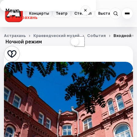
Меню
×
Концерты
Театр
Стендап
Выставки
Квест
Астрахань
Концерты
Астрахань
Краеведческий музей
События
Входной би
Ночной режим
☀
☾
Театр
Стендап
Выставки
Квесты
Экскурсии
Спорт
События