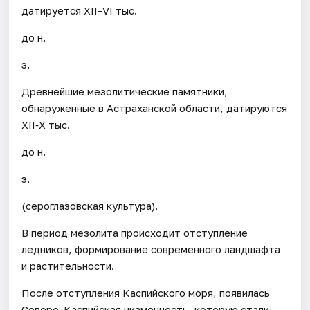
датируется XII-VI тыс.
до н.
э.
Древнейшие мезолитические памятники,
обнаруженные в Астраханской области, датируются
XII‐X тыс.
до н.
э.
(сероглазовская культура).
В период мезолита происходит отступление
ледников, формирование современного ландшафта
и растительности.
После отступления Каспийского моря, появилась
Северо-Каспийская низменность, которую стали