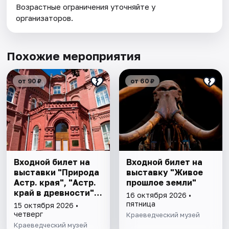
Возрастные ограничения уточняйте у
организаторов.
Похожие мероприятия
от 90 ₽
от 60 ₽
Входной билет на
Входной билет на
выставки "Природа
выставку "Живое
Астр. края", "Астр.
прошлое земли"
край в древности",
16 октября 2026 •
"Заселение Астр.
пятница
15 октября 2026 •
края"
четверг
Краеведческий музей
Краеведческий музей