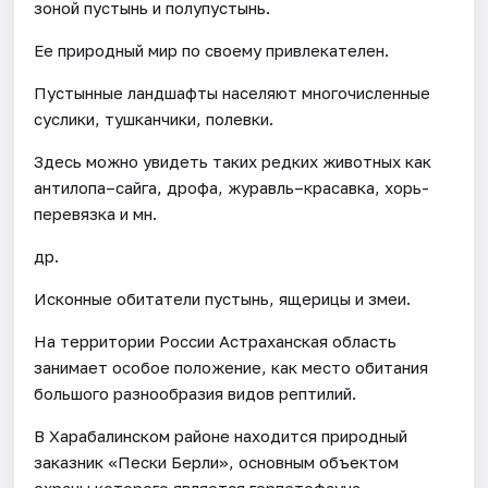
зоной пустынь и полупустынь.
Ее природный мир по своему привлекателен.
Пустынные ландшафты населяют многочисленные
суслики, тушканчики, полевки.
Здесь можно увидеть таких редких животных как
антилопа–сайга, дрофа, журавль–красавка, хорь-
перевязка и мн.
др.
Исконные обитатели пустынь, ящерицы и змеи.
На территории России Астраханская область
занимает особое положение, как место обитания
большого разнообразия видов рептилий.
В Харабалинском районе находится природный
заказник «Пески Берли», основным объектом
охраны которого является герпетофауна.