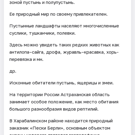
зоной пустынь и полупустынь.
Ее природный мир по своему привлекателен.
Пустынные ландшафты населяют многочисленные
суслики, тушканчики, полевки.
Здесь можно увидеть таких редких животных как
антилопа–сайга, дрофа, журавль–красавка, хорь-
перевязка и мн.
др.
Исконные обитатели пустынь, ящерицы и змеи.
На территории России Астраханская область
занимает особое положение, как место обитания
большого разнообразия видов рептилий.
В Харабалинском районе находится природный
заказник «Пески Берли», основным объектом
охраны которого является герпетофауна.