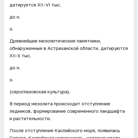
датируется XII-VI тыс.
до н.
э.
Древнейшие мезолитические памятники,
обнаруженные в Астраханской области, датируются
XII‐X тыс.
до н.
э.
(сероглазовская культура).
В период мезолита происходит отступление
ледников, формирование современного ландшафта
и растительности.
После отступления Каспийского моря, появилась
Северо-Каспийская низменность, которую стали