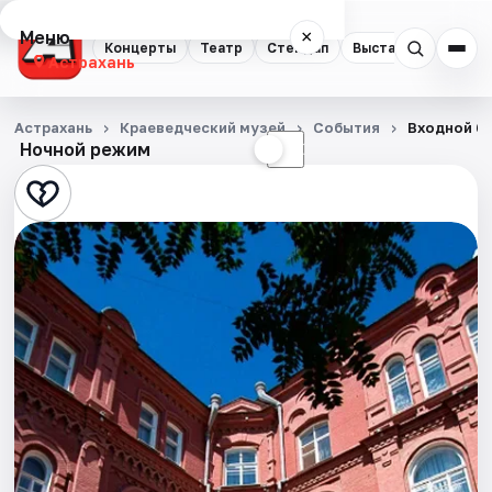
Меню
×
Концерты
Театр
Стендап
Выставки
Квест
Астрахань
Концерты
Астрахань
Краеведческий музей
События
Входной би
Ночной режим
☀
☾
Театр
Стендап
Выставки
Квесты
Экскурсии
Спорт
События