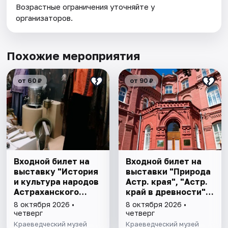
Возрастные ограничения уточняйте у
организаторов.
Похожие мероприятия
от 60 ₽
от 90 ₽
Входной билет на
Входной билет на
выставку "История
выставки "Природа
и культура народов
Астр. края", "Астр.
Астраханского
край в древности",
края"
"Заселение Астр.
8 октября 2026 •
8 октября 2026 •
края"
четверг
четверг
Краеведческий музей
Краеведческий музей