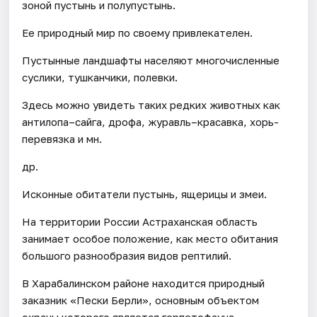
зоной пустынь и полупустынь.
Ее природный мир по своему привлекателен.
Пустынные ландшафты населяют многочисленные
суслики, тушканчики, полевки.
Здесь можно увидеть таких редких животных как
антилопа–сайга, дрофа, журавль–красавка, хорь-
перевязка и мн.
др.
Исконные обитатели пустынь, ящерицы и змеи.
На территории России Астраханская область
занимает особое положение, как место обитания
большого разнообразия видов рептилий.
В Харабалинском районе находится природный
заказник «Пески Берли», основным объектом
охраны которого является герпетофауна.