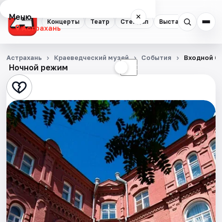
Меню
×
Концерты
Театр
Стендап
Выставки
Квест
Астрахань
Концерты
Астрахань
Краеведческий музей
События
Входной би
Ночной режим
☀
☾
Театр
Стендап
Выставки
Квесты
Экскурсии
Спорт
События