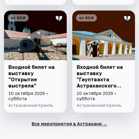
от 60 ₽
от 60 ₽
Входной билет на
Входной билет на
выставку
выставку
"Открытие
"Гауптвахта
выстрела"
Астраханского
гарнизона. XIX в."
10 октября 2026 •
10 октября 2026 •
суббота
суббота
Астраханский Кремль
Астраханский Кремль
→
Все мероприятия в Астрахани