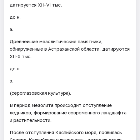
датируется XII-VI тыс.
до н.
э.
Древнейшие мезолитические памятники,
обнаруженные в Астраханской области, датируются
XII‐X тыс.
до н.
э.
(сероглазовская культура).
В период мезолита происходит отступление
ледников, формирование современного ландшафта
и растительности.
После отступления Каспийского моря, появилась
Северо-Каспийская низменность, которую стали