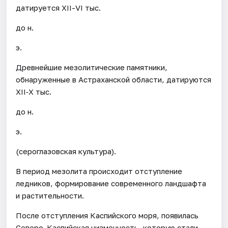
датируется XII-VI тыс.
до н.
э.
Древнейшие мезолитические памятники,
обнаруженные в Астраханской области, датируются
XII‐X тыс.
до н.
э.
(сероглазовская культура).
В период мезолита происходит отступление
ледников, формирование современного ландшафта
и растительности.
После отступления Каспийского моря, появилась
Северо-Каспийская низменность, которую стали