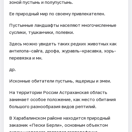
зоной пустынь и полупустынь.
Ее природный мир по своему привлекателен.
Пустынные ландшафты населяют многочисленные
суслики, тушканчики, полевки.
Здесь можно увидеть таких редких животных как
антилопа–сайга, дрофа, журавль–красавка, хорь-
перевязка и мн.
др.
Исконные обитатели пустынь, ящерицы и змеи.
На территории России Астраханская область
занимает особое положение, как место обитания
большого разнообразия видов рептилий.
В Харабалинском районе находится природный
заказник «Пески Берли», основным объектом
охраны которого является герпетофауна.