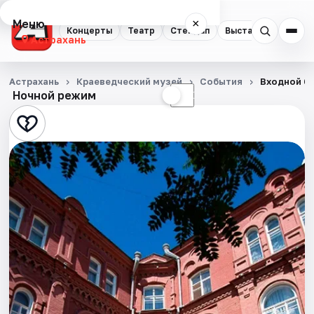
Меню
×
Концерты
Театр
Стендап
Выставки
Квест
Астрахань
Концерты
Астрахань
Краеведческий музей
События
Входной би
Ночной режим
☀
☾
Театр
Стендап
Выставки
Квесты
Экскурсии
Спорт
События