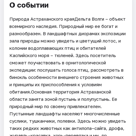
О событии
Природа Астраханского краяДельта Волги – объект
всемирного наследия. Природный мир ее богат и
разнообразен. В ландшафтных диорамах экспозиции
зала природы можно увидеть и цветущий лотос, и
колонии водоплавающих птиц и обитателей
Каспийского моря – тюленей. Здесь посетитель
сможет поучаствовать в орнитологической
экспедиции: послушать голоса птиц, рассмотреть в
бинокль особенности внешнего строения животных
и принципы их приспособления к условиям
обитания.Основная территория Астраханской
области занята зоной пустынь и полупустынь. Ее
природный мир по своему привлекателен.
Пустынные ландшафты населяют многочисленные
суслики, тушканчики, полевки. Здесь можно увидеть
таких редких животных как антилопа–сайга, дрофа,
журавль–красавка, хорь-перевязка и мн. др.