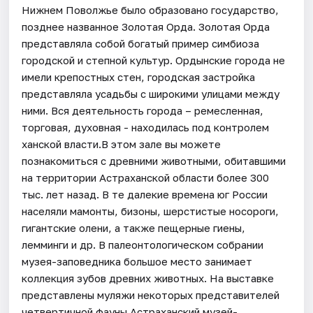
Нижнем Поволжье было образовано государство,
позднее названное Золотая Орда. Золотая Орда
представляла собой богатый пример симбиоза
городской и степной культур. Ордынские города не
имели крепостных стен, городская застройка
представляла усадьбы с широкими улицами между
ними. Вся деятельность города – ремесленная,
торговая, духовная - находилась под контролем
ханской власти.В этом зале вы можете
познакомиться с древними животными, обитавшими
на территории Астраханской области более 300
тыс. лет назад. В те далекие времена юг России
населяли мамонты, бизоны, шерстистые носороги,
гигантские олени, а также пещерные гиены,
лемминги и др. В палеонтологическом собрании
музея-заповедника большое место занимает
коллекция зубов древних животных. На выставке
представлены муляжи некоторых представителей
четвертичной фауны.Астраханский музей-