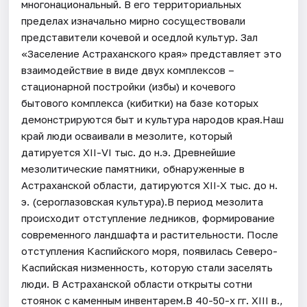
многонациональный. В его территориальных
пределах изначально мирно сосуществовали
представители кочевой и оседлой культур. Зал
«Заселение Астраханского края» представляет это
взаимодействие в виде двух комплексов –
стационарной постройки (избы) и кочевого
бытового комплекса (кибитки) на базе которых
демонстрируются быт и культура народов края.Наш
край люди осваивали в мезолите, который
датируется XII-VI тыс. до н.э. Древнейшие
мезолитические памятники, обнаруженные в
Астраханской области, датируются XII‐X тыс. до н.
э. (сероглазовская культура).В период мезолита
происходит отступление ледников, формирование
современного ландшафта и растительности. После
отступления Каспийского моря, появилась Северо-
Каспийская низменность, которую стали заселять
люди. В Астраханской области открыты сотни
стоянок с каменным инвентарем.В 40-50-х гг. XIII в.,