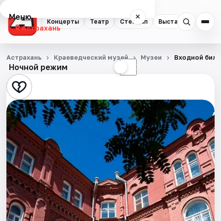
Меню
×
Концерты
Театр
Стендап
Выставки
Квест
Астрахань
Концерты
Астрахань
Краеведческий музей
Музеи
Входной билет
Ночной режим
☀
☾
Театр
Стендап
Выставки
Квесты
Экскурсии
Спорт
События