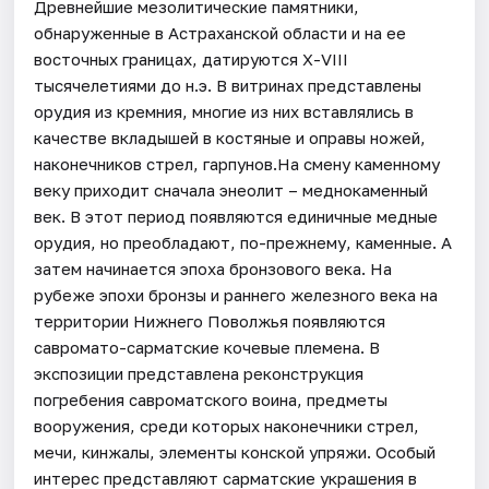
Древнейшие мезолитические памятники,
обнаруженные в Астраханской области и на ее
восточных границах, датируются Х-VIII
тысячелетиями до н.э. В витринах представлены
орудия из кремния, многие из них вставлялись в
качестве вкладышей в костяные и оправы ножей,
наконечников стрел, гарпунов.На смену каменному
веку приходит сначала энеолит – меднокаменный
век. В этот период появляются единичные медные
орудия, но преобладают, по-прежнему, каменные. А
затем начинается эпоха бронзового века. На
рубеже эпохи бронзы и раннего железного века на
территории Нижнего Поволжья появляются
савромато-сарматские кочевые племена. В
экспозиции представлена реконструкция
погребения савроматского воина, предметы
вооружения, среди которых наконечники стрел,
мечи, кинжалы, элементы конской упряжи. Особый
интерес представляют сарматские украшения в