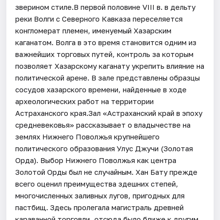
зверином стиле.В первой половине VIII в. в дельту
реки Волги с Северного Кавказа переселяется
конгломерат племен, именуемый Хазарским
каганатом. Волга в это время становится одним из
важнейших торговых путей, контроль за которым
позволяет Хазарскому каганату укрепить влияние на
политической арене. В зале представлены образцы
сосудов хазарского времени, найденные в ходе
археологических работ на территории
Астраханского края.Зал «Астраханский край в эпоху
средневековья» рассказывает о владычестве на
землях Нижнего Поволжья крупнейшего
политического образования Улус Джучи (Золотая
Орда). Выбор Нижнего Поволжья как центра
Золотой Орды был не случайным. Хан Бату прежде
всего оценил преимущества здешних степей,
многочисленных заливных лугов, пригодных для
пастбищ. Здесь пролегала магистраль древней
караванной торговли, отсюда было ближе к другим