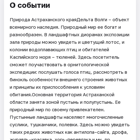
О событии
Природа Астраханского краяДельта Волги – объект
всемирного наследия. Природный мир ее богат и
разнообразен. В ландшафтных диорамах экспозиции
зала природы можно увидеть и цветущий лотос, и
колонии водоплавающих птиц и обитателей
Каспийского моря – тюленей. Здесь посетитель
сможет поучаствовать в орнитологической
экспедиции: послушать голоса птиц, рассмотреть в
бинокль особенности внешнего строения животных
и принципы их приспособления к условиям
обитания.Основная территория Астраханской
области занята зоной пустынь и полупустынь. Ее
природный мир по своему привлекателен.
Пустынные ландшафты населяют многочисленные
суслики, тушканчики, полевки. Здесь можно увидеть
таких редких животных как антилопа–сайга, дрофа,
журавль–красавка, хорь-перевязка и мн. др.