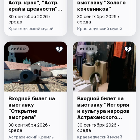
Астр. края", "Астр.
выставку "Золото
край в древности",
кочевников"
"Заселение Астр.
30 сентября 2026 •
30 сентября 2026 •
края"
среда
среда
Краеведческий музей
Краеведческий музей
от 60 ₽
от 60 ₽
Входной билет на
Входной билет на
выставку
выставку "История
"Открытие
и культура народов
выстрела"
Астраханского
края"
30 сентября 2026 •
30 сентября 2026 •
среда
среда
Астраханский Кремль
Краеведческий музей