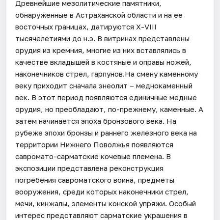
Древнейшие мезолитические памятники,
обнаруженные в Астраханской области и на ее
восточных границах, датируются Х-VIII
тысячелетиями до н.э. В витринах представлены
орудия из кремния, многие из них вставлялись в
качестве вкладышей в костяные и оправы ножей,
наконечников стрел, гарпунов.На смену каменному
веку приходит сначала энеолит – меднокаменный
век. В этот период появляются единичные медные
орудия, но преобладают, по-прежнему, каменные. А
затем начинается эпоха бронзового века. На
рубеже эпохи бронзы и раннего железного века на
территории Нижнего Поволжья появляются
савромато-сарматские кочевые племена. В
экспозиции представлена реконструкция
погребения савроматского воина, предметы
вооружения, среди которых наконечники стрел,
мечи, кинжалы, элементы конской упряжи. Особый
интерес представляют сарматские украшения в