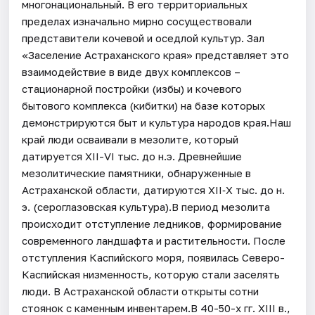
многонациональный. В его территориальных
пределах изначально мирно сосуществовали
представители кочевой и оседлой культур. Зал
«Заселение Астраханского края» представляет это
взаимодействие в виде двух комплексов –
стационарной постройки (избы) и кочевого
бытового комплекса (кибитки) на базе которых
демонстрируются быт и культура народов края.Наш
край люди осваивали в мезолите, который
датируется XII-VI тыс. до н.э. Древнейшие
мезолитические памятники, обнаруженные в
Астраханской области, датируются XII‐X тыс. до н.
э. (сероглазовская культура).В период мезолита
происходит отступление ледников, формирование
современного ландшафта и растительности. После
отступления Каспийского моря, появилась Северо-
Каспийская низменность, которую стали заселять
люди. В Астраханской области открыты сотни
стоянок с каменным инвентарем.В 40-50-х гг. XIII в.,