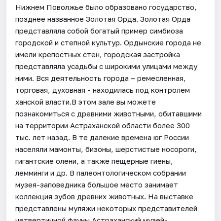
Нижнем Поволжье было образовано государство,
позднее названное Золотая Орда. Золотая Орда
представляла собой богатый пример симбиоза
городской и степной культур. Ордынские города не
имели крепостных стен, городская застройка
представляла усадьбы с широкими улицами между
ними. Вся деятельность города – ремесленная,
торговая, духовная - находилась под контролем
ханской власти.В этом зале вы можете
познакомиться с древними животными, обитавшими
на территории Астраханской области более 300
тыс. лет назад. В те далекие времена юг России
населяли мамонты, бизоны, шерстистые носороги,
гигантские олени, а также пещерные гиены,
лемминги и др. В палеонтологическом собрании
музея-заповедника большое место занимает
коллекция зубов древних животных. На выставке
представлены муляжи некоторых представителей
четвертичной фауны.Астраханский музей-