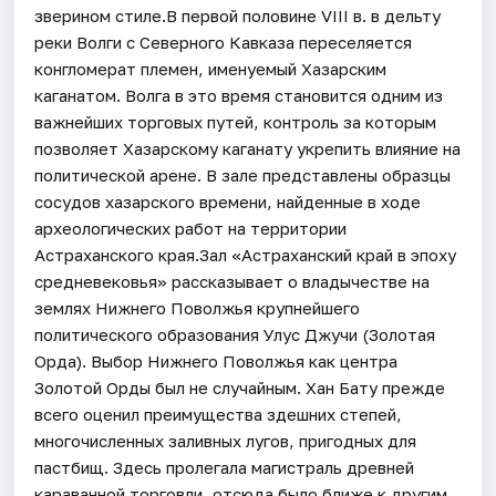
зверином стиле.В первой половине VIII в. в дельту
реки Волги с Северного Кавказа переселяется
конгломерат племен, именуемый Хазарским
каганатом. Волга в это время становится одним из
важнейших торговых путей, контроль за которым
позволяет Хазарскому каганату укрепить влияние на
политической арене. В зале представлены образцы
сосудов хазарского времени, найденные в ходе
археологических работ на территории
Астраханского края.Зал «Астраханский край в эпоху
средневековья» рассказывает о владычестве на
землях Нижнего Поволжья крупнейшего
политического образования Улус Джучи (Золотая
Орда). Выбор Нижнего Поволжья как центра
Золотой Орды был не случайным. Хан Бату прежде
всего оценил преимущества здешних степей,
многочисленных заливных лугов, пригодных для
пастбищ. Здесь пролегала магистраль древней
караванной торговли, отсюда было ближе к другим