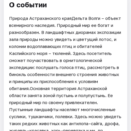
О событии
Природа Астраханского краяДельта Волги – объект
всемирного наследия. Природный мир ее богат и
разнообразен. В ландшафтных диорамах экспозиции
зала природы можно увидеть и цветущий лотос, и
колонии водоплавающих птиц и обитателей
Каспийского моря – тюленей. Здесь посетитель
сможет поучаствовать в орнитологической
экспедиции: послушать голоса птиц, рассмотреть в
бинокль особенности внешнего строения животных
и принципы их приспособления к условиям
обитания.Основная территория Астраханской
области занята зоной пустынь и полупустынь. Ее
природный мир по своему привлекателен.
Пустынные ландшафты населяют многочисленные
суслики, тушканчики, полевки. Здесь можно увидеть
таких редких животных как антилопа–сайга, дрофа,
журавль–красавка, хорь-перевязка и мн. др.