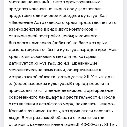
многонациональный. В его территориальных
пределах изначально мирно сосуществовали
представители кочевой и оседлой культур. Зал
«Заселение Астраханского края» представляет это
взаимодействие в виде двух комплексов –
стационарной постройки (избы) и кочевого
бытового комплекса (кибитки) на базе которых
демонстрируются быт и культура народов края.Наш
край люди осваивали в мезолите, который
датируется XII-VI тыс. до н.э. Древнейшие
мезолитические памятники, обнаруженные в
Астраханской области, датируются XII‐X тыс. до н.
э. (сероглазовская культура).В период мезолита
происходит отступление ледников, формирование
современного ландшафта и растительности. После
отступления Каспийского моря, появилась Северо-
Каспийская низменность, которую стали заселять
люди. В Астраханской области открыты сотни
стоянок с каменным инвентарем.В 40-50-х гг. XIII в.,