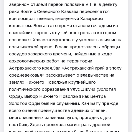
зверином стиле.В первой половине VIII в. в дельту
реки Волги с Северного Кавказа переселяется
конгломерат племен, именуемый Хазарским
каганатом. Волга в это время становится одним из
важнейших торговых путей, контроль за которым
позволяет Хазарскому каганату укрепить влияние на
политической арене. В зале представлены образцы
сосудов хазарского времени, найденные в ходе
археологических работ на территории
Астраханского края.Зал «Астраханский край в эпоху
средневековья» рассказывает о владычестве на
землях Нижнего Поволжья крупнейшего
политического образования Улус Джучи (Золотая
Орда). Выбор Нижнего Поволжья как центра
Золотой Орды был не случайным. Хан Бату прежде
всего оценил преимущества здешних степей,
многочисленных заливных лугов, пригодных для
пастбищ. Здесь пролегала магистраль древней
караванной торговли, отсюда было ближе к другим