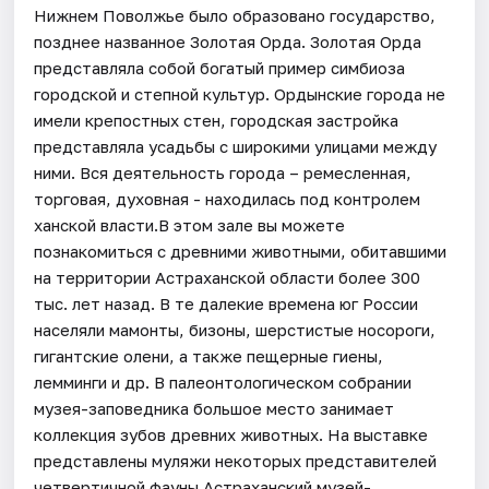
Нижнем Поволжье было образовано государство,
позднее названное Золотая Орда. Золотая Орда
представляла собой богатый пример симбиоза
городской и степной культур. Ордынские города не
имели крепостных стен, городская застройка
представляла усадьбы с широкими улицами между
ними. Вся деятельность города – ремесленная,
торговая, духовная - находилась под контролем
ханской власти.В этом зале вы можете
познакомиться с древними животными, обитавшими
на территории Астраханской области более 300
тыс. лет назад. В те далекие времена юг России
населяли мамонты, бизоны, шерстистые носороги,
гигантские олени, а также пещерные гиены,
лемминги и др. В палеонтологическом собрании
музея-заповедника большое место занимает
коллекция зубов древних животных. На выставке
представлены муляжи некоторых представителей
четвертичной фауны.Астраханский музей-