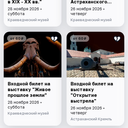
в XIX - XX вв."
Астраханского
края"
28 ноября 2026 •
26 ноября 2026 •
суббота
четверг
Краеведческий музей
Краеведческий музей
от 60 ₽
от 60 ₽
Входной билет на
Входной билет на
выставку "Живое
выставку
прошлое земли"
"Открытие
выстрела"
28 ноября 2026 •
суббота
26 ноября 2026 •
четверг
Краеведческий музей
Астраханский Кремль