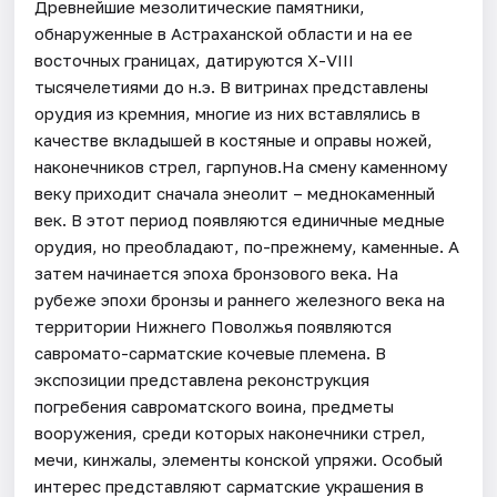
Древнейшие мезолитические памятники,
обнаруженные в Астраханской области и на ее
восточных границах, датируются Х-VIII
тысячелетиями до н.э. В витринах представлены
орудия из кремния, многие из них вставлялись в
качестве вкладышей в костяные и оправы ножей,
наконечников стрел, гарпунов.На смену каменному
веку приходит сначала энеолит – меднокаменный
век. В этот период появляются единичные медные
орудия, но преобладают, по-прежнему, каменные. А
затем начинается эпоха бронзового века. На
рубеже эпохи бронзы и раннего железного века на
территории Нижнего Поволжья появляются
савромато-сарматские кочевые племена. В
экспозиции представлена реконструкция
погребения савроматского воина, предметы
вооружения, среди которых наконечники стрел,
мечи, кинжалы, элементы конской упряжи. Особый
интерес представляют сарматские украшения в