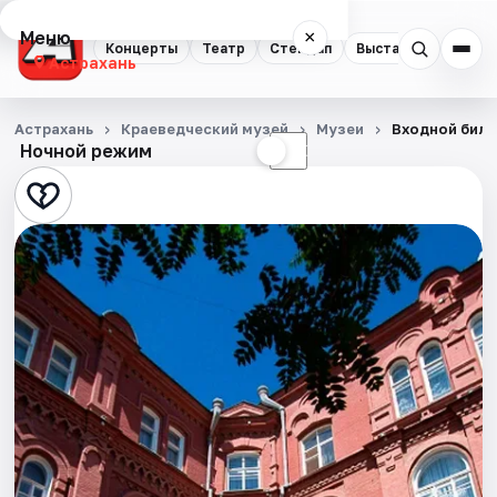
Меню
×
Концерты
Театр
Стендап
Выставки
Квест
Астрахань
Концерты
Астрахань
Краеведческий музей
Музеи
Входной билет
Ночной режим
☀
☾
Театр
Стендап
Выставки
Квесты
Экскурсии
Спорт
События