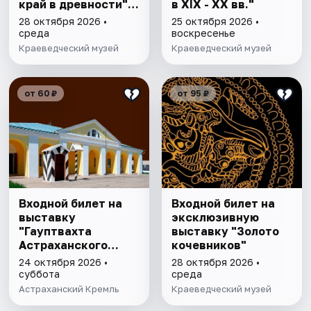
край в древности",
в XIX - XX вв."
"Заселение Астр.
28 октября 2026 •
25 октября 2026 •
края"
среда
воскресенье
Краеведческий музей
Краеведческий музей
от 60 ₽
от 95 ₽
Входной билет на
Входной билет на
выставку
эксклюзивную
"Гауптвахта
выставку "Золото
Астраханского
кочевников"
гарнизона. XIX в."
24 октября 2026 •
28 октября 2026 •
суббота
среда
Астраханский Кремль
Краеведческий музей