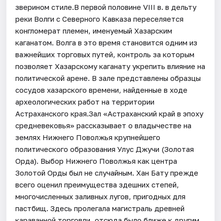
зверином стиле.В первой половине VIII в. в дельту
реки Волги с Северного Кавказа переселяется
конгломерат племен, именуемый Хазарским
каганатом. Волга в это время становится одним из
важнейших торговых путей, контроль за которым
позволяет Хазарскому каганату укрепить влияние на
политической арене. В зале представлены образцы
сосудов хазарского времени, найденные в ходе
археологических работ на территории
Астраханского края.Зал «Астраханский край в эпоху
средневековья» рассказывает о владычестве на
землях Нижнего Поволжья крупнейшего
политического образования Улус Джучи (Золотая
Орда). Выбор Нижнего Поволжья как центра
Золотой Орды был не случайным. Хан Бату прежде
всего оценил преимущества здешних степей,
многочисленных заливных лугов, пригодных для
пастбищ. Здесь пролегала магистраль древней
караванной торговли, отсюда было ближе к другим