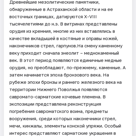
Древнейшие мезолитические памятники,
обнаруженные в Астраханской области и на ее
восточных границах, датируются Х-VIII
тысячелетиями до н.э. В витринах представлены
орудия из кремния, многие из них вставлялись в
качестве вкладышей в костяные и оправы ножей,
наконечников стрел, гарпунов.На смену каменному
веку приходит сначала энеолит – меднокаменный
век. В этот период появляются единичные медные
орудия, но преобладают, по-прежнему, каменные. А
затем начинается эпоха бронзового века. На
рубеже эпохи бронзы и раннего железного века на
территории Нижнего Поволжья появляются
савромато-сарматские кочевые племена. В
экспозиции представлена реконструкция
погребения савроматского воина, предметы
вооружения, среди которых наконечники стрел,
мечи, кинжалы, элементы конской упряжи. Особый
интерес представляют сарматские украшения в