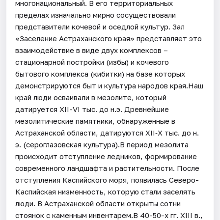
многонациональный. В его территориальных
пределах изначально мирно сосуществовали
представители кочевой и оседлой культур. Зал
«Заселение Астраханского края» представляет это
взаимодействие в виде двух комплексов –
стационарной постройки (избы) и кочевого
бытового комплекса (кибитки) на базе которых
демонстрируются быт и культура народов края.Наш
край люди осваивали в мезолите, который
датируется XII-VI тыс. до н.э. Древнейшие
мезолитические памятники, обнаруженные в
Астраханской области, датируются XII‐X тыс. до н.
э. (сероглазовская культура).В период мезолита
происходит отступление ледников, формирование
современного ландшафта и растительности. После
отступления Каспийского моря, появилась Северо-
Каспийская низменность, которую стали заселять
люди. В Астраханской области открыты сотни
стоянок с каменным инвентарем.В 40-50-х гг. XIII в.,