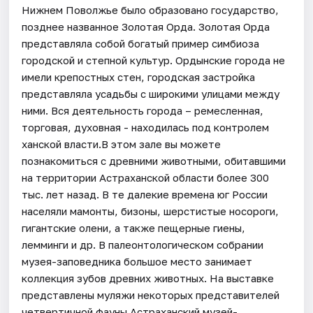
Нижнем Поволжье было образовано государство,
позднее названное Золотая Орда. Золотая Орда
представляла собой богатый пример симбиоза
городской и степной культур. Ордынские города не
имели крепостных стен, городская застройка
представляла усадьбы с широкими улицами между
ними. Вся деятельность города – ремесленная,
торговая, духовная - находилась под контролем
ханской власти.В этом зале вы можете
познакомиться с древними животными, обитавшими
на территории Астраханской области более 300
тыс. лет назад. В те далекие времена юг России
населяли мамонты, бизоны, шерстистые носороги,
гигантские олени, а также пещерные гиены,
лемминги и др. В палеонтологическом собрании
музея-заповедника большое место занимает
коллекция зубов древних животных. На выставке
представлены муляжи некоторых представителей
четвертичной фауны.Астраханский музей-