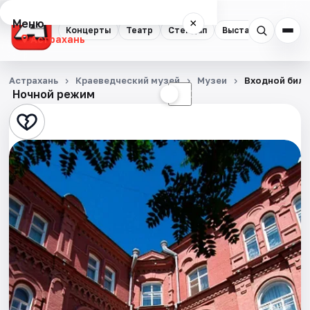
Меню
×
Концерты
Театр
Стендап
Выставки
Квест
Астрахань
Концерты
Астрахань
Краеведческий музей
Музеи
Входной билет
Ночной режим
☀
☾
Театр
Стендап
Выставки
Квесты
Экскурсии
Спорт
События