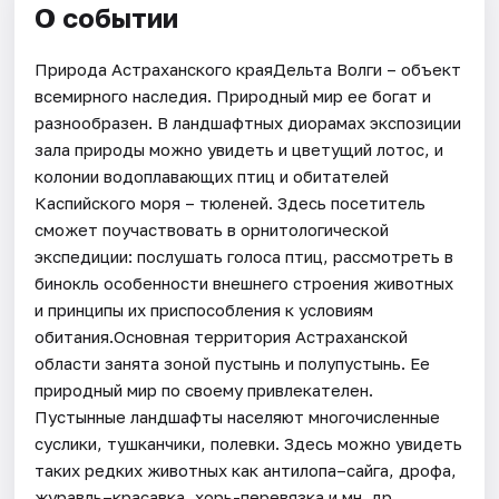
О событии
Природа Астраханского краяДельта Волги – объект
всемирного наследия. Природный мир ее богат и
разнообразен. В ландшафтных диорамах экспозиции
зала природы можно увидеть и цветущий лотос, и
колонии водоплавающих птиц и обитателей
Каспийского моря – тюленей. Здесь посетитель
сможет поучаствовать в орнитологической
экспедиции: послушать голоса птиц, рассмотреть в
бинокль особенности внешнего строения животных
и принципы их приспособления к условиям
обитания.Основная территория Астраханской
области занята зоной пустынь и полупустынь. Ее
природный мир по своему привлекателен.
Пустынные ландшафты населяют многочисленные
суслики, тушканчики, полевки. Здесь можно увидеть
таких редких животных как антилопа–сайга, дрофа,
журавль–красавка, хорь-перевязка и мн. др.