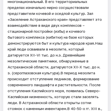
многонациональный. В его территориальных
пределах изначально мирно сосуществовали
представители кочевой и оседлой культур. Зал
«Заселение Астраханского края» представляет это
взаимодействие в виде двух комплексов –
стационарной постройки (избы) и кочевого
бытового комплекса (кибитки) на базе которых
демонстрируются быт и культура народов края.Наш
край люди осваивали в мезолите, который
датируется XII-VI тыс. до н.э. Древнейшие
мезолитические памятники, обнаруженные в
Астраханской области, датируются XII‐X тыс. до н.
э. (сероглазовская культура).В период мезолита
происходит отступление ледников, формирование
современного ландшафта и растительности. После
отступления Каспийского моря, появилась Северо-
Каспийская низменность, которую стали заселять
люди. В Астраханской области открыты сотни
стоянок с каменным инвентарем.В 40-50-х гг. XIII в.,