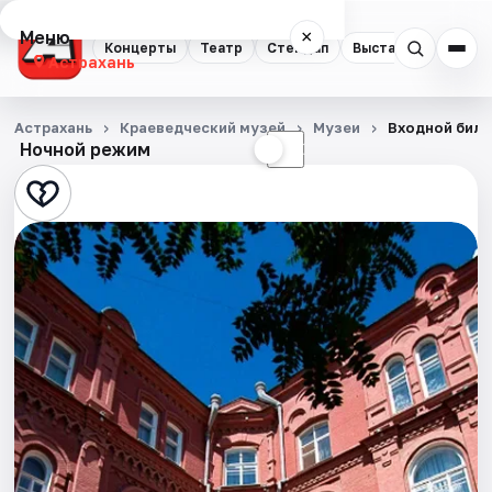
Меню
×
Концерты
Театр
Стендап
Выставки
Квест
Астрахань
Концерты
Астрахань
Краеведческий музей
Музеи
Входной билет
Ночной режим
☀
☾
Театр
Стендап
Выставки
Квесты
Экскурсии
Спорт
События