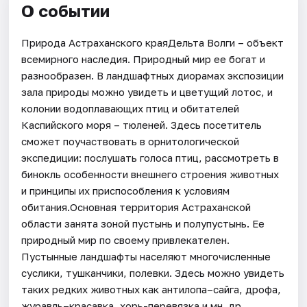
О событии
Природа Астраханского краяДельта Волги – объект
всемирного наследия. Природный мир ее богат и
разнообразен. В ландшафтных диорамах экспозиции
зала природы можно увидеть и цветущий лотос, и
колонии водоплавающих птиц и обитателей
Каспийского моря – тюленей. Здесь посетитель
сможет поучаствовать в орнитологической
экспедиции: послушать голоса птиц, рассмотреть в
бинокль особенности внешнего строения животных
и принципы их приспособления к условиям
обитания.Основная территория Астраханской
области занята зоной пустынь и полупустынь. Ее
природный мир по своему привлекателен.
Пустынные ландшафты населяют многочисленные
суслики, тушканчики, полевки. Здесь можно увидеть
таких редких животных как антилопа–сайга, дрофа,
журавль–красавка, хорь-перевязка и мн. др.