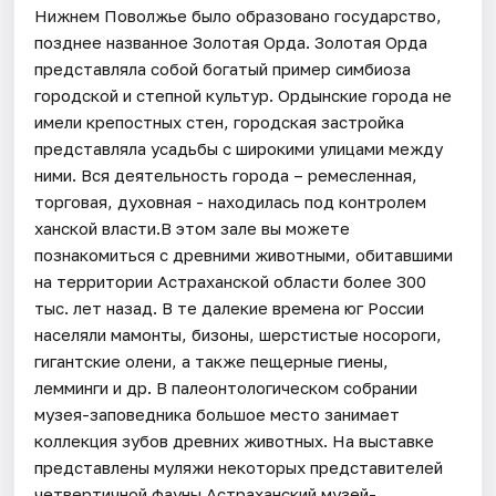
Нижнем Поволжье было образовано государство,
позднее названное Золотая Орда. Золотая Орда
представляла собой богатый пример симбиоза
городской и степной культур. Ордынские города не
имели крепостных стен, городская застройка
представляла усадьбы с широкими улицами между
ними. Вся деятельность города – ремесленная,
торговая, духовная - находилась под контролем
ханской власти.В этом зале вы можете
познакомиться с древними животными, обитавшими
на территории Астраханской области более 300
тыс. лет назад. В те далекие времена юг России
населяли мамонты, бизоны, шерстистые носороги,
гигантские олени, а также пещерные гиены,
лемминги и др. В палеонтологическом собрании
музея-заповедника большое место занимает
коллекция зубов древних животных. На выставке
представлены муляжи некоторых представителей
четвертичной фауны.Астраханский музей-