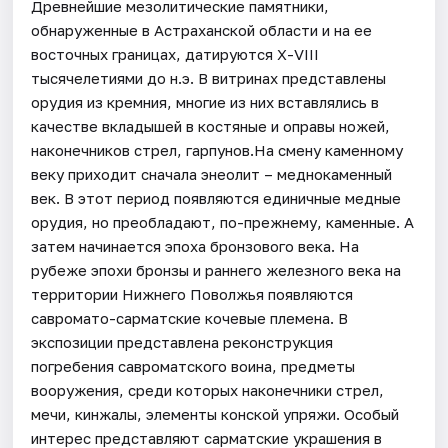
Древнейшие мезолитические памятники,
обнаруженные в Астраханской области и на ее
восточных границах, датируются Х-VIII
тысячелетиями до н.э. В витринах представлены
орудия из кремния, многие из них вставлялись в
качестве вкладышей в костяные и оправы ножей,
наконечников стрел, гарпунов.На смену каменному
веку приходит сначала энеолит – меднокаменный
век. В этот период появляются единичные медные
орудия, но преобладают, по-прежнему, каменные. А
затем начинается эпоха бронзового века. На
рубеже эпохи бронзы и раннего железного века на
территории Нижнего Поволжья появляются
савромато-сарматские кочевые племена. В
экспозиции представлена реконструкция
погребения савроматского воина, предметы
вооружения, среди которых наконечники стрел,
мечи, кинжалы, элементы конской упряжи. Особый
интерес представляют сарматские украшения в