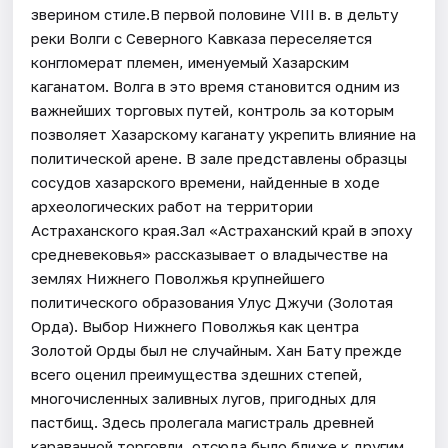
зверином стиле.В первой половине VIII в. в дельту
реки Волги с Северного Кавказа переселяется
конгломерат племен, именуемый Хазарским
каганатом. Волга в это время становится одним из
важнейших торговых путей, контроль за которым
позволяет Хазарскому каганату укрепить влияние на
политической арене. В зале представлены образцы
сосудов хазарского времени, найденные в ходе
археологических работ на территории
Астраханского края.Зал «Астраханский край в эпоху
средневековья» рассказывает о владычестве на
землях Нижнего Поволжья крупнейшего
политического образования Улус Джучи (Золотая
Орда). Выбор Нижнего Поволжья как центра
Золотой Орды был не случайным. Хан Бату прежде
всего оценил преимущества здешних степей,
многочисленных заливных лугов, пригодных для
пастбищ. Здесь пролегала магистраль древней
караванной торговли, отсюда было ближе к другим