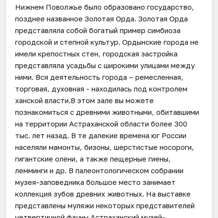
Нижнем Поволжье было образовано государство,
позднее названное Золотая Орда. Золотая Орда
представляла собой богатый пример симбиоза
городской и степной культур. Ордынские города не
имели крепостных стен, городская застройка
представляла усадьбы с широкими улицами между
ними. Вся деятельность города – ремесленная,
торговая, духовная - находилась под контролем
ханской власти.В этом зале вы можете
познакомиться с древними животными, обитавшими
на территории Астраханской области более 300
тыс. лет назад. В те далекие времена юг России
населяли мамонты, бизоны, шерстистые носороги,
гигантские олени, а также пещерные гиены,
лемминги и др. В палеонтологическом собрании
музея-заповедника большое место занимает
коллекция зубов древних животных. На выставке
представлены муляжи некоторых представителей
четвертичной фауны.Астраханский музей-