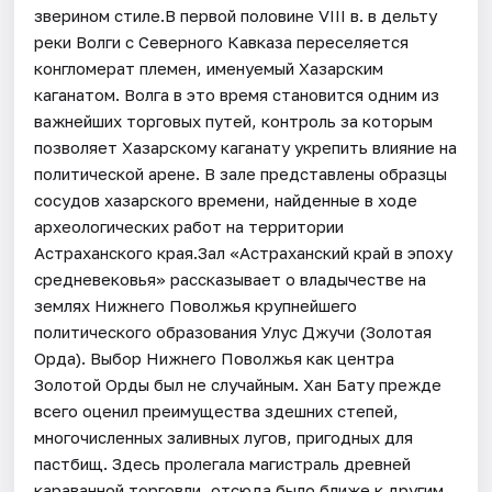
зверином стиле.В первой половине VIII в. в дельту
реки Волги с Северного Кавказа переселяется
конгломерат племен, именуемый Хазарским
каганатом. Волга в это время становится одним из
важнейших торговых путей, контроль за которым
позволяет Хазарскому каганату укрепить влияние на
политической арене. В зале представлены образцы
сосудов хазарского времени, найденные в ходе
археологических работ на территории
Астраханского края.Зал «Астраханский край в эпоху
средневековья» рассказывает о владычестве на
землях Нижнего Поволжья крупнейшего
политического образования Улус Джучи (Золотая
Орда). Выбор Нижнего Поволжья как центра
Золотой Орды был не случайным. Хан Бату прежде
всего оценил преимущества здешних степей,
многочисленных заливных лугов, пригодных для
пастбищ. Здесь пролегала магистраль древней
караванной торговли, отсюда было ближе к другим