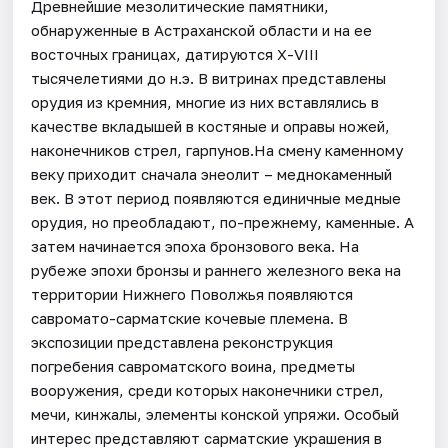
Древнейшие мезолитические памятники,
обнаруженные в Астраханской области и на ее
восточных границах, датируются Х-VIII
тысячелетиями до н.э. В витринах представлены
орудия из кремния, многие из них вставлялись в
качестве вкладышей в костяные и оправы ножей,
наконечников стрел, гарпунов.На смену каменному
веку приходит сначала энеолит – меднокаменный
век. В этот период появляются единичные медные
орудия, но преобладают, по-прежнему, каменные. А
затем начинается эпоха бронзового века. На
рубеже эпохи бронзы и раннего железного века на
территории Нижнего Поволжья появляются
савромато-сарматские кочевые племена. В
экспозиции представлена реконструкция
погребения савроматского воина, предметы
вооружения, среди которых наконечники стрел,
мечи, кинжалы, элементы конской упряжи. Особый
интерес представляют сарматские украшения в