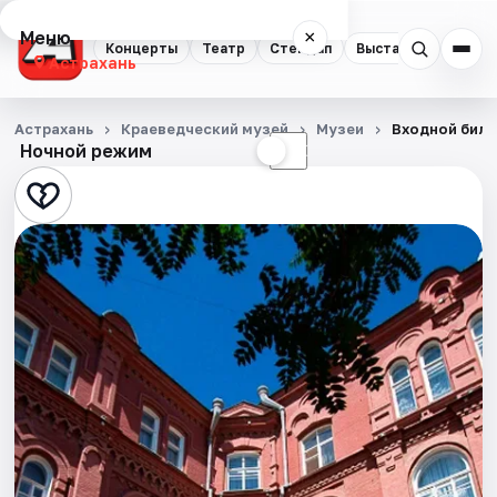
Меню
×
Концерты
Театр
Стендап
Выставки
Квест
Астрахань
Концерты
Астрахань
Краеведческий музей
Музеи
Входной билет
Ночной режим
☀
☾
Театр
Стендап
Выставки
Квесты
Экскурсии
Спорт
События