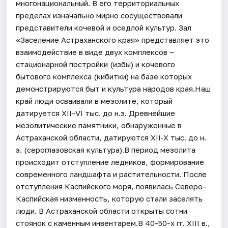
многонациональный. В его территориальных
пределах изначально мирно сосуществовали
представители кочевой и оседлой культур. Зал
«Заселение Астраханского края» представляет это
взаимодействие в виде двух комплексов –
стационарной постройки (избы) и кочевого
бытового комплекса (кибитки) на базе которых
демонстрируются быт и культура народов края.Наш
край люди осваивали в мезолите, который
датируется XII-VI тыс. до н.э. Древнейшие
мезолитические памятники, обнаруженные в
Астраханской области, датируются XII‐X тыс. до н.
э. (сероглазовская культура).В период мезолита
происходит отступление ледников, формирование
современного ландшафта и растительности. После
отступления Каспийского моря, появилась Северо-
Каспийская низменность, которую стали заселять
люди. В Астраханской области открыты сотни
стоянок с каменным инвентарем.В 40-50-х гг. XIII в.,