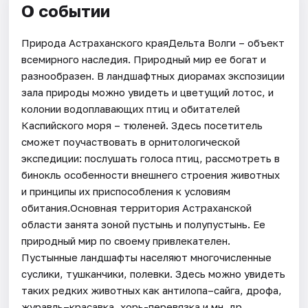
О событии
Природа Астраханского краяДельта Волги – объект
всемирного наследия. Природный мир ее богат и
разнообразен. В ландшафтных диорамах экспозиции
зала природы можно увидеть и цветущий лотос, и
колонии водоплавающих птиц и обитателей
Каспийского моря – тюленей. Здесь посетитель
сможет поучаствовать в орнитологической
экспедиции: послушать голоса птиц, рассмотреть в
бинокль особенности внешнего строения животных
и принципы их приспособления к условиям
обитания.Основная территория Астраханской
области занята зоной пустынь и полупустынь. Ее
природный мир по своему привлекателен.
Пустынные ландшафты населяют многочисленные
суслики, тушканчики, полевки. Здесь можно увидеть
таких редких животных как антилопа–сайга, дрофа,
журавль–красавка, хорь-перевязка и мн. др.