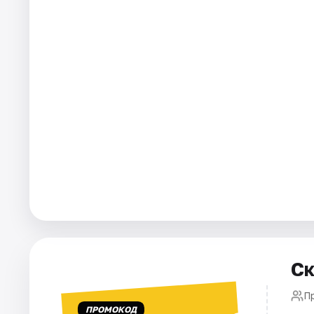
Города
Площадки
Артисты
Рейтинги
Ск
П
ПРОМОКОД