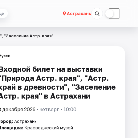
☀
☾
Астрахань
щё
", "Заселение Астр. края"
Музеи
Входной билет на выставки
"Природа Астр. края", "Астр.
край в древности", "Заселение
Астр. края" в Астрахани
3 декабря 2026
• четверг • 10:00
Город:
Астрахань
Площадка:
Краеведческий музей