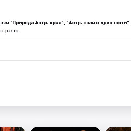
ки "Природа Астр. края", "Астр. край в древности",
Астрахань.
.