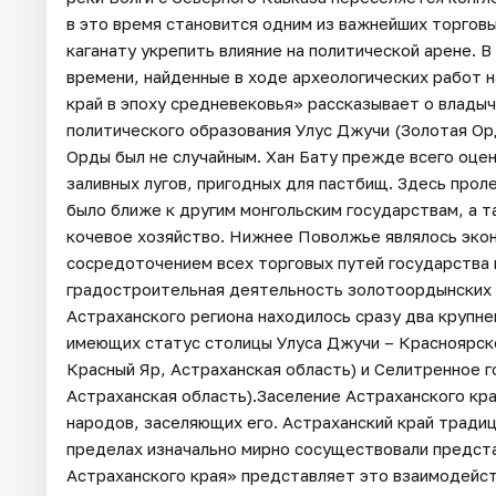
в это время становится одним из важнейших торгов
каганату укрепить влияние на политической арене. 
времени, найденные в ходе археологических работ 
край в эпоху средневековья» рассказывает о влады
политического образования Улус Джучи (Золотая Ор
Орды был не случайным. Хан Бату прежде всего оце
заливных лугов, пригодных для пастбищ. Здесь прол
было ближе к другим монгольским государствам, а т
кочевое хозяйство. Нижнее Поволжье являлось эко
сосредоточением всех торговых путей государства впл
градостроительная деятельность золотоордынских
Астраханского региона находилось сразу два крупн
имеющих статус столицы Улуса Джучи – Красноярск
Красный Яр, Астраханская область) и Селитренное г
Астраханская область).Заселение Астраханского кра
народов, заселяющих его. Астраханский край тради
пределах изначально мирно сосуществовали предста
Астраханского края» представляет это взаимодейст