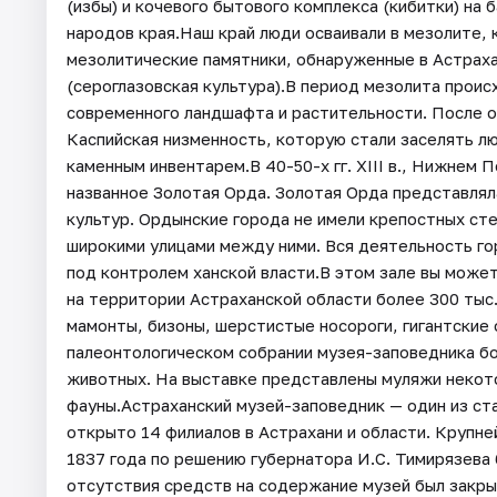
(избы) и кочевого бытового комплекса (кибитки) на
народов края.Наш край люди осваивали в мезолите, 
мезолитические памятники, обнаруженные в Астраханс
(сероглазовская культура).В период мезолита прои
современного ландшафта и растительности. После о
Каспийская низменность, которую стали заселять лю
каменным инвентарем.В 40-50-х гг. XIII в., Нижнем
названное Золотая Орда. Золотая Орда представлял
культур. Ордынские города не имели крепостных сте
широкими улицами между ними. Вся деятельность гор
под контролем ханской власти.В этом зале вы може
на территории Астраханской области более 300 тыс.
мамонты, бизоны, шерстистые носороги, гигантские 
палеонтологическом собрании музея-заповедника б
животных. На выставке представлены муляжи некот
фауны.Астраханский музей-заповедник — один из ста
открыто 14 филиалов в Астрахани и области. Крупне
1837 года по решению губернатора И.С. Тимирязева 
отсутствия средств на содержание музей был закрыт