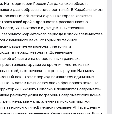
и. На территории России Астраханская область
льшого разнообразия видов рептилий. В Харабалинском
», основным объектом охраны которого является
страханский край в древности» рассказывает о
Волги, их занятиях и культуре. В экспозиции
 савромато-сарматского периода и эпохи владычества
ся с каменного века, который по технике
акам разделен на палеолит, мезолит и
сходит в период мезолита. Древнейшие
ской области и на ее восточных границах,
 представлены орудия из кремния, многие из них
авы ножей, наконечников стрел, гарпунов.На смену
аменный век. В этот период появляются единичные
ные. А затем начинается эпоха бронзового века. На
 территории Нижнего Поволжья появляются савромато-
влена реконструкция погребения савроматского воина,
трел, мечи, кинжалы, элементы конской упряжи.
в зверином стиле.В первой половине VIII в. в дельту
омерат племен, именуемый Хазарским каганатом. Волга