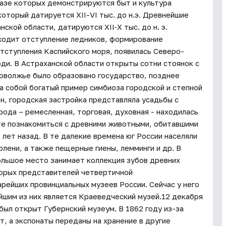
 базе которых демонстрируются быт и культура
который датируется XII-VI тыс. до н.э. Древнейшие
кой области, датируются XII‐X тыс. до н. э.
сходит отступление ледников, формирование
тступления Каспийского моря, появилась Северо-
ди. В Астраханской области открыты сотни стоянок с
 Поволжье было образовано государство, позднее
а собой богатый пример симбиоза городской и степной
н, городская застройка представляла усадьбы с
ода – ремесленная, торговая, духовная - находилась
те познакомиться с древними животными, обитавшими
 лет назад. В те далекие времена юг России населяли
олени, а также пещерные гиены, лемминги и др. В
ольшое место занимает коллекция зубов древних
орых представителей четвертичной
рейших провинциальных музеев России. Сейчас у него
йшим из них является Краеведческий музей.12 декабря
был открыт Губернский музеум. В 1862 году из-за
, а экспонаты переданы на хранение в другие