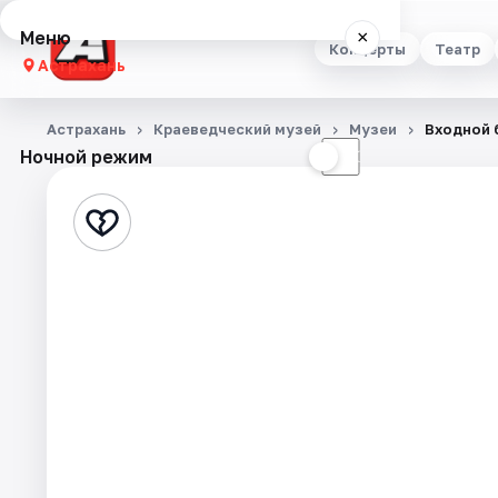
Меню
×
Концерты
Театр
Астрахань
Концерты
Астрахань
Краеведческий музей
Музеи
Входной б
Ночной режим
☀
☾
Театр
Стендап
Выставки
Квесты
Экскурсии
Спорт
События