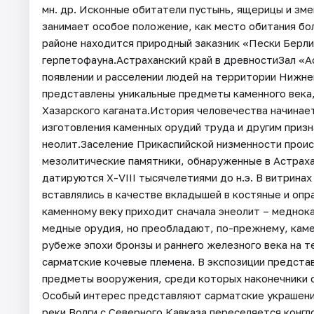
мн. др. Исконные обитатели пустынь, ящерицы и зме
занимает особое положение, как место обитания бо
районе находится природный заказник «Пески Берли
герпетофауна.Астраханский край в древностиЗал «А
появлении и расселении людей на территории Нижней 
представлены уникальные предметы каменного века,
Хазарского каганата.История человечества начинает
изготовления каменных орудий труда и другим призн
неолит.Заселение Прикаспийской низменности прои
мезолитические памятники, обнаруженные в Астрахан
датируются Х-VIII тысячелетиями до н.э. В витринах
вставлялись в качестве вкладышей в костяные и опр
каменному веку приходит сначала энеолит – меднок
медные орудия, но преобладают, по-прежнему, камен
рубеже эпохи бронзы и раннего железного века на
сарматские кочевые племена. В экспозиции предста
предметы вооружения, среди которых наконечники с
Особый интерес представляют сарматские украшения 
реки Волги с Северного Кавказа переселяется конгл