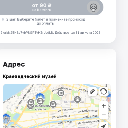
от 90 ₽
на Kassir.ru
2 шаг. Выберите билет и примените промокод
до оплаты
 erid: 25H8d7vbP8SRTvHZrUcdLB.
Действует до 31 августа 2026
Адрес
Краеведческий музей