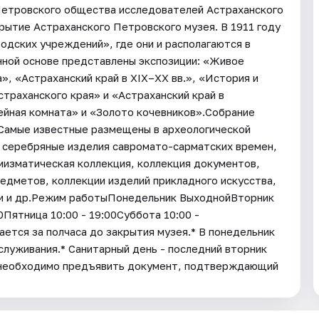
Петровского общества исследователей Астраханского
рытие Астраханского Петровского музея. В 1911 году
одских учреждений», где они и располагаются в
нной основе представлены экспозиции: «Живое
, «Астраханский край в XIX–XX вв.», «История и
траханского края» и «Астраханский край в
ейная комната» и «Золото кочевников».Собрание
 Самые известные размещены в археологической
и серебряные изделия савромато-сарматских времен,
мизматическая коллекция, коллекция документов,
едметов, коллекции изделий прикладного искусства,
ии и др.Режим работыПонедельник ВыходнойВторник
00Пятница 10:00 - 19:00Суббота 10:00 -
ается за полчаса до закрытия музея.* В понедельник
служивания.* Санитарный день - последний вторник
 необходимо предъявить документ, подтверждающий