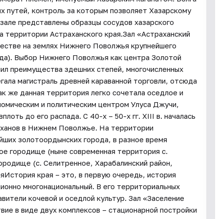
ых путей, контроль за которым позволяет Хазарскому
В зале представлены образцы сосудов хазарского
на территории Астраханского края.Зал «Астраханский
честве на землях Нижнего Поволжья крупнейшего
да). Выбор Нижнего Поволжья как центра Золотой
нил преимущества здешних степей, многочисленных
егала магистраль древней караванной торговли, отсюда
ак же данная территория легко сочетала оседлое и
номическим и политическим центром Улуса Джучи,
оть до его распада. С 40-х – 50-х гг. XIII в. началась
 ханов в Нижнем Поволжье. На территории
ейших золотоордынских города, в разное время
ое городище (ныне современная территория с.
ородище (с. Селитренное, Харабалинский район,
яИстория края – это, в первую очередь, история
ционно многонациональный. В его территориальных
вители кочевой и оседлой культур. Зал «Заселение
вие в виде двух комплексов – стационарной постройки