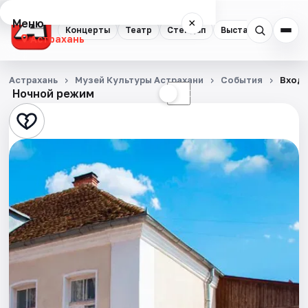
Меню
×
Концерты
Театр
Стендап
Выставки
Квест
Астрахань
Концерты
Астрахань
Музей Культуры Астрахани
События
Входн
Ночной режим
☀
☾
Театр
Стендап
Выставки
Квесты
Экскурсии
Спорт
События