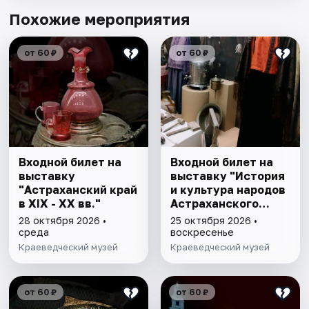
Похожие мероприятия
от 60 ₽
от 60 ₽
Входной билет на
Входной билет на
выставку
выставку "История
"Астраханский край
и культура народов
в XIX - XX вв."
Астраханского
края"
28 октября 2026 •
25 октября 2026 •
среда
воскресенье
Краеведческий музей
Краеведческий музей
от 60 ₽
от 60 ₽