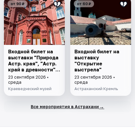
от 90 ₽
от 60 ₽
Входной билет на
Входной билет на
выставки "Природа
выставку
Астр. края", "Астр.
"Открытие
край в древности",
выстрела"
"Заселение Астр.
23 сентября 2026 •
23 сентября 2026 •
края"
среда
среда
Краеведческий музей
Астраханский Кремль
→
Все мероприятия в Астрахани