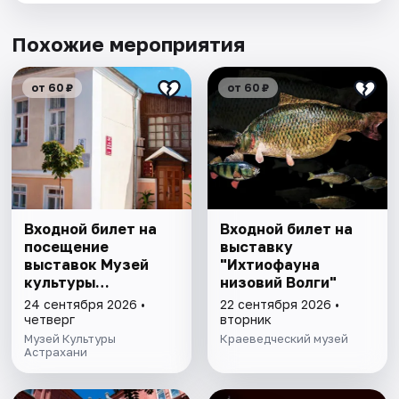
Похожие мероприятия
от 60 ₽
от 60 ₽
Входной билет на
Входной билет на
посещение
выставку
выставок Музей
"Ихтиофауна
культуры
низовий Волги"
Астрахани
24 сентября 2026 •
22 сентября 2026 •
четверг
вторник
Музей Культуры
Краеведческий музей
Астрахани