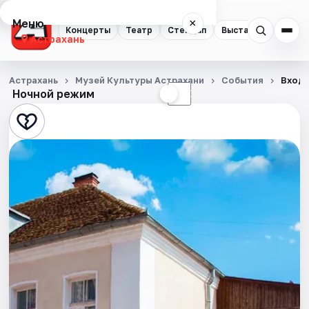
Меню
×
Концерты
Театр
Стендап
Выставки
Квест
Астрахань
Концерты
Астрахань
Музей Культуры Астрахани
События
Входн
Ночной режим
☀
☾
Театр
Стендап
Выставки
Квесты
Экскурсии
Спорт
События