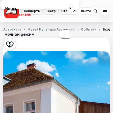
Меню
×
Концерты
Театр
Стендап
Выставки
Квест
Астрахань
Концерты
Астрахань
Музей Культуры Астрахани
События
Входн
Ночной режим
☀
☾
Театр
Стендап
Выставки
Квесты
Экскурсии
Спорт
События