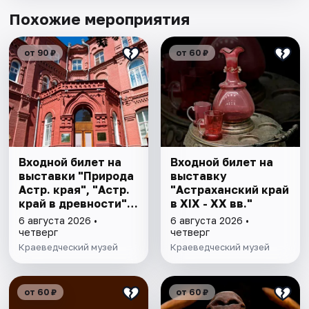
Похожие мероприятия
от 90 ₽
от 60 ₽
Входной билет на
Входной билет на
выставки "Природа
выставку
Астр. края", "Астр.
"Астраханский край
край в древности",
в XIX - XX вв."
"Заселение Астр.
6 августа 2026 •
6 августа 2026 •
края"
четверг
четверг
Краеведческий музей
Краеведческий музей
от 60 ₽
от 60 ₽