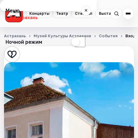
Меню
×
Концерты
Театр
Стендап
Выставки
Квест
Астрахань
Концерты
Астрахань
Музей Культуры Астрахани
События
Входн
Ночной режим
☀
☾
Театр
Стендап
Выставки
Квесты
Экскурсии
Спорт
События