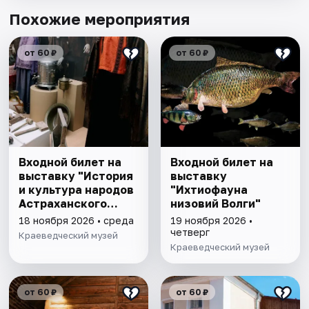
Похожие мероприятия
от 60 ₽
от 60 ₽
Входной билет на
Входной билет на
выставку "История
выставку
и культура народов
"Ихтиофауна
Астраханского
низовий Волги"
края"
18 ноября 2026 • среда
19 ноября 2026 •
четверг
Краеведческий музей
Краеведческий музей
от 60 ₽
от 60 ₽