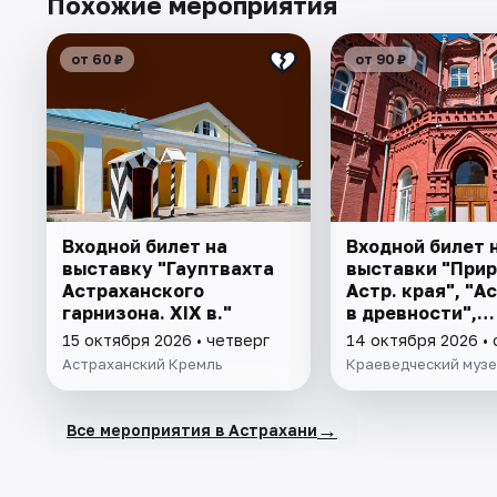
Похожие мероприятия
от 60 ₽
от 90 ₽
Входной билет на
Входной билет 
выставку "Гауптвахта
выставки "При
Астраханского
Астр. края", "А
гарнизона. XIX в."
в древности",
"Заселение Аст
15 октября 2026 • четверг
14 октября 2026 •
Астраханский Кремль
Краеведческий муз
→
Все мероприятия в Астрахани