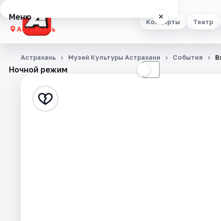
Меню
×
Концерты
Театр
Астрахань
Концерты
Астрахань
Музей Культуры Астрахани
События
В
Ночной режим
☀
☾
Театр
Стендап
Выставки
Квесты
Экскурсии
Спорт
События