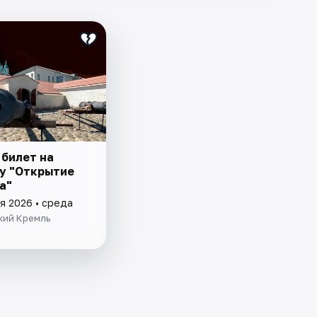
 билет на
у "Открытие
а"
я 2026 • среда
кий Кремль