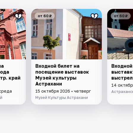
от 60 ₽
от 60 ₽
на
Входной билет на
Входной
рода
посещение выставок
выставк
стр. край
Музей культуры
выстрел
Астрахани
14 октябр
р. края"
 среда
15 октября 2026 • четверг
Астраханс
ей
Музей Культуры Астрахани