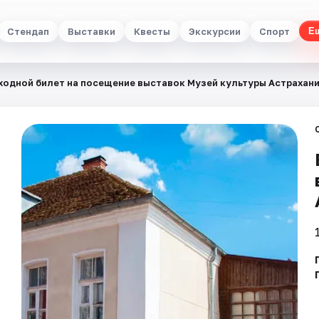
Стендап
Выставки
Квесты
Экскурсии
Спорт
Е
ходной билет на посещение выставок Музей культуры Астрахан