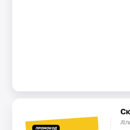
Города
Площадки
Артисты
Рейтинги
Ск
П
ПРОМОКОД