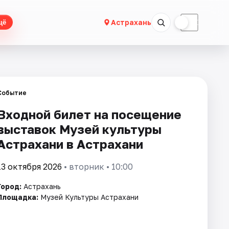
☀
☾
Астрахань
щё
и
Событие
Входной билет на посещение
выставок Музей культуры
Астрахани в Астрахани
13 октября 2026
• вторник • 10:00
Город:
Астрахань
Площадка:
Музей Культуры Астрахани