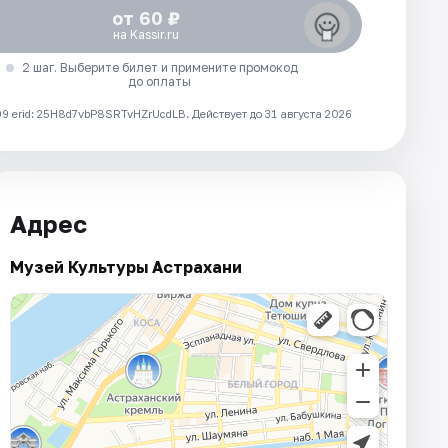
от 60 ₽
на Kassir.ru
2 шаг. Выберите билет и примените промокод
до оплаты
 erid: 25H8d7vbP8SRTvHZrUcdLB.
Действует до 31 августа 2026
Адрес
Музей Культуры Астрахани