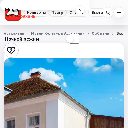
Меню
×
Концерты
Театр
Стендап
Выставки
Квест
Астрахань
Концерты
Астрахань
Музей Культуры Астрахани
События
Входн
Ночной режим
☀
☾
Театр
Стендап
Выставки
Квесты
Экскурсии
Спорт
События