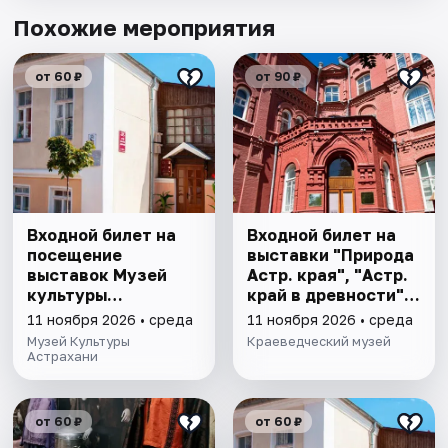
Похожие мероприятия
от 60 ₽
от 90 ₽
Входной билет на
Входной билет на
посещение
выставки "Природа
выставок Музей
Астр. края", "Астр.
культуры
край в древности",
Астрахани
"Заселение Астр.
11 ноября 2026 • среда
11 ноября 2026 • среда
края"
Музей Культуры
Краеведческий музей
Астрахани
от 60 ₽
от 60 ₽