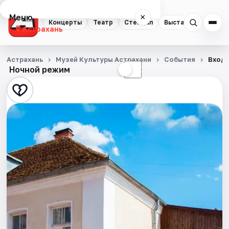
Меню
×
Концерты
Театр
Стендап
Выставки
Квест
Астрахань
Концерты
Астрахань
Музей Культуры Астрахани
События
Входн
Ночной режим
☀
☾
Театр
Стендап
Выставки
Квесты
Экскурсии
Спорт
События