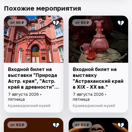
Похожие мероприятия
от 90 ₽
от 60 ₽
Входной билет на
Входной билет на
выставки "Природа
выставку
Астр. края", "Астр.
"Астраханский край
край в древности",
в XIX - XX вв."
"Заселение Астр.
7 августа 2026 •
7 августа 2026 •
края"
пятница
пятница
Краеведческий музей
Краеведческий музей
от 60 ₽
от 60 ₽