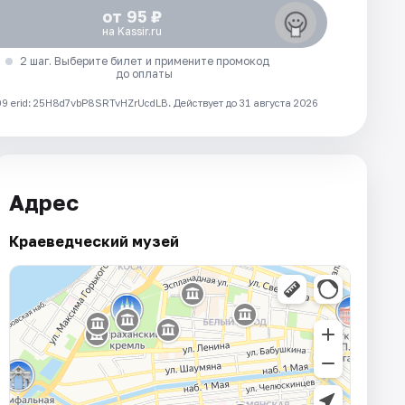
от 95 ₽
на Kassir.ru
2 шаг. Выберите билет и примените промокод
до оплаты
 erid: 25H8d7vbP8SRTvHZrUcdLB.
Действует до 31 августа 2026
Адрес
Краеведческий музей