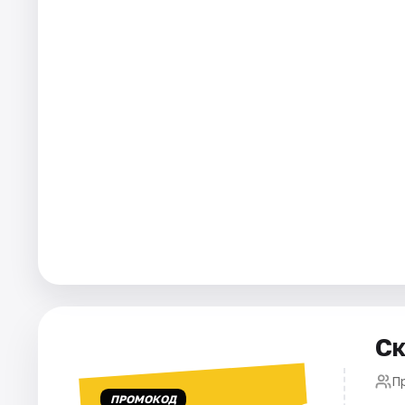
Города
Площадки
Артисты
Рейтинги
Ск
П
ПРОМОКОД