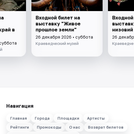
на
Входной билет на
Входной
выставку "Живое
выставк
край в
прошлое земли"
низовий
26 декабря 2026 • суббота
26 декабр
 суббота
Краеведческий музей
Краеведче
ей
Навигация
Главная
Города
Площадки
Артисты
Рейтинги
Промокоды
О нас
Возврат билетов