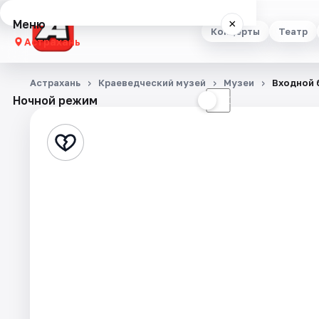
Меню
×
Концерты
Театр
Астрахань
Концерты
Астрахань
Краеведческий музей
Музеи
Входной 
Ночной режим
☀
☾
Театр
Стендап
Выставки
Квесты
Экскурсии
Спорт
События