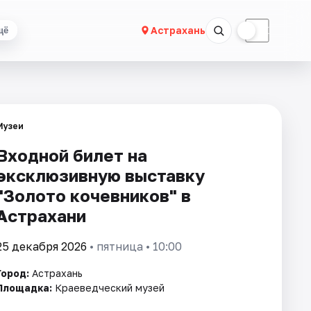
☀
☾
Астрахань
щё
Музеи
Входной билет на
эксклюзивную выставку
"Золото кочевников" в
Астрахани
25 декабря 2026
• пятница • 10:00
Город:
Астрахань
Площадка:
Краеведческий музей