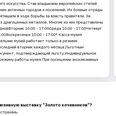
его искусства. Став владыками европейских степей
ним античных городов и поселений. Их боевые отряды
иглашали в ходе борьбы за власть правители. За
из драгоценных металлов. Многие из них представлены
ойВторник 10:00 - 17:00Среда 10:00 - 17:00Четверг
9:00Воскресенье 10:00 - 17:00* Касса музея
дельник музей работает только в режиме
последний вторник каждого месяца.Льготным
окумент, подтверждающий льготу.Индивидуальное
 режиму работы музея.При посещении эксклюзивных
люзивную выставку "Золото кочевников"?
Астрахань.