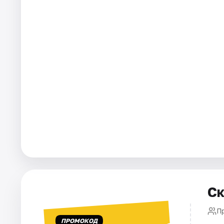
Города
Площадки
Артисты
Рейтинги
Ск
П
ПРОМОКОД