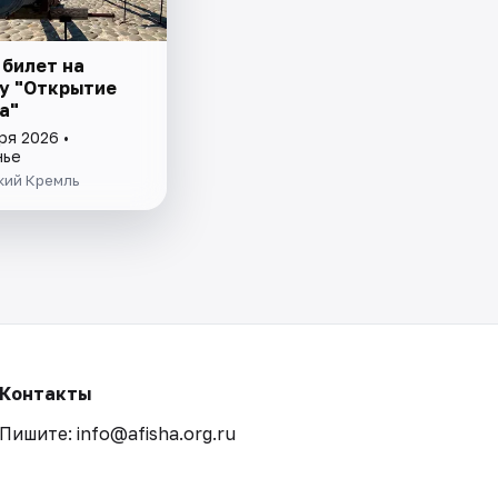
 билет на
у "Открытие
а"
ря 2026 •
нье
кий Кремль
Контакты
Пишите: info@afisha.org.ru