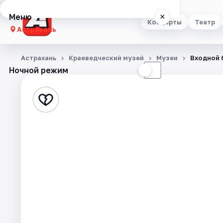
Меню
×
Концерты
Театр
Астрахань
Концерты
Астрахань
Краеведческий музей
Музеи
Входной 
Ночной режим
☀
☾
Театр
Стендап
Выставки
Квесты
Экскурсии
Спорт
События