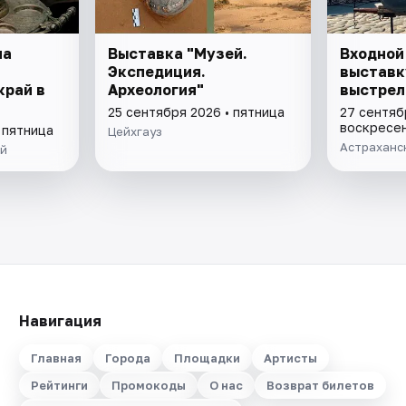
на
Выставка "Музей.
Входной
Экспедиция.
выставк
край в
Археология"
выстрел
25 сентября 2026 • пятница
27 сентяб
воскресе
 пятница
Цейхгауз
Астраханс
ей
Навигация
Главная
Города
Площадки
Артисты
Рейтинги
Промокоды
О нас
Возврат билетов