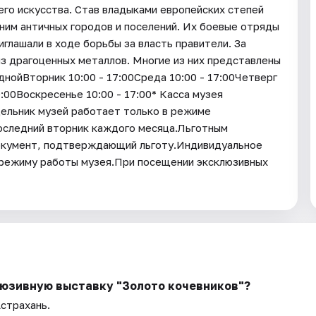
его искусства. Став владыками европейских степей
ним античных городов и поселений. Их боевые отряды
иглашали в ходе борьбы за власть правители. За
из драгоценных металлов. Многие из них представлены
ойВторник 10:00 - 17:00Среда 10:00 - 17:00Четверг
9:00Воскресенье 10:00 - 17:00* Касса музея
дельник музей работает только в режиме
последний вторник каждого месяца.Льготным
окумент, подтверждающий льготу.Индивидуальное
 режиму работы музея.При посещении эксклюзивных
люзивную выставку "Золото кочевников"?
Астрахань.