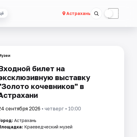
☀
☾
Астрахань
щё
Музеи
Входной билет на
эксклюзивную выставку
"Золото кочевников" в
Астрахани
24 сентября 2026
• четверг • 10:00
Город:
Астрахань
Площадка:
Краеведческий музей