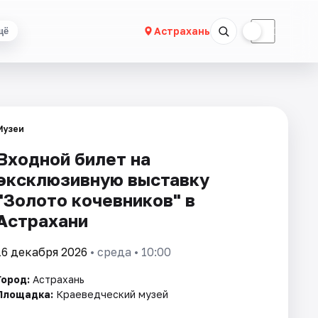
☀
☾
Астрахань
щё
Музеи
Входной билет на
эксклюзивную выставку
"Золото кочевников" в
Астрахани
16 декабря 2026
• среда • 10:00
Город:
Астрахань
Площадка:
Краеведческий музей