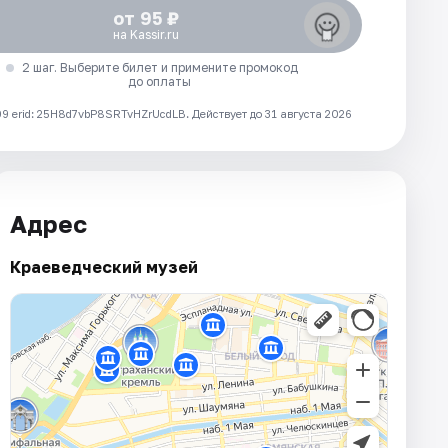
от 95 ₽
на Kassir.ru
2 шаг. Выберите билет и примените промокод
до оплаты
 erid: 25H8d7vbP8SRTvHZrUcdLB.
Действует до 31 августа 2026
Адрес
Краеведческий музей