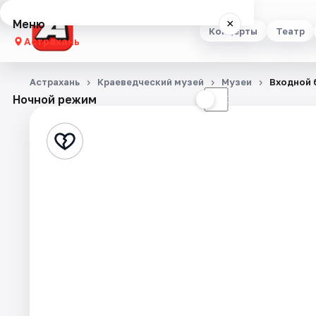
Меню
×
Концерты
Театр
Астрахань
Концерты
Астрахань
Краеведческий музей
Музеи
Входной 
Ночной режим
☀
☾
Театр
Стендап
Выставки
Квесты
Экскурсии
Спорт
События