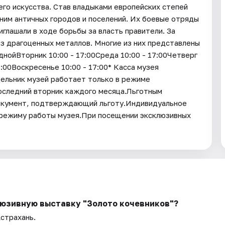
его искусства. Став владыками европейских степей
ним античных городов и поселений. Их боевые отряды
иглашали в ходе борьбы за власть правители. За
из драгоценных металлов. Многие из них представлены
ойВторник 10:00 - 17:00Среда 10:00 - 17:00Четверг
9:00Воскресенье 10:00 - 17:00* Касса музея
дельник музей работает только в режиме
последний вторник каждого месяца.Льготным
окумент, подтверждающий льготу.Индивидуальное
 режиму работы музея.При посещении эксклюзивных
люзивную выставку "Золото кочевников"?
Астрахань.