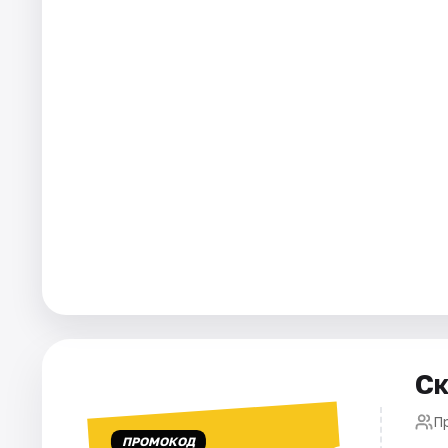
Города
Площадки
Артисты
Рейтинги
Ск
П
ПРОМОКОД