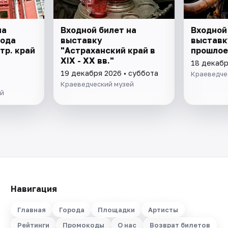
на
Входной билет на
Входной
рода
выставку
выставк
стр. край
"Астраханский край в
прошлое
XIX - XX вв."
18 декабр
р. края"
19 декабря 2026 • суббота
Краеведче
Краеведческий музей
ей
Навигация
Главная
Города
Площадки
Артисты
Рейтинги
Промокоды
О нас
Возврат билетов