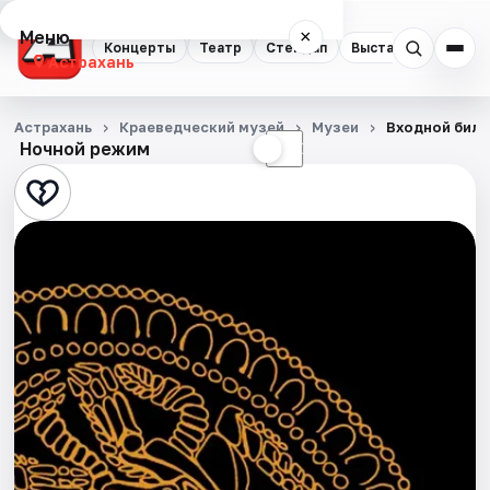
Меню
×
Концерты
Театр
Стендап
Выставки
Квест
Астрахань
Концерты
Астрахань
Краеведческий музей
Музеи
Входной биле
Ночной режим
☀
☾
Театр
Стендап
Выставки
Квесты
Экскурсии
Спорт
События