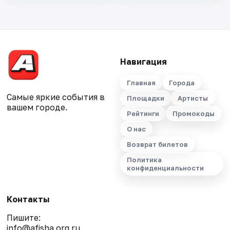
Навигация
Главная
Города
Самые яркие события в
Площадки
Артисты
вашем городе.
Рейтинги
Промокоды
О нас
Возврат билетов
Политика
конфиденциальности
Контакты
Пишите:
info@afisha.org.ru