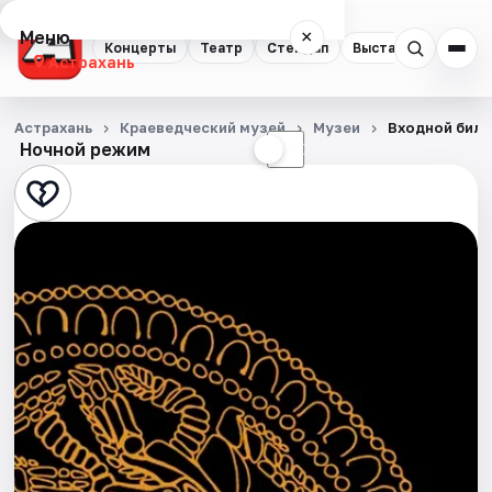
Меню
×
Концерты
Театр
Стендап
Выставки
Квест
Астрахань
Концерты
Астрахань
Краеведческий музей
Музеи
Входной биле
Ночной режим
☀
☾
Театр
Стендап
Выставки
Квесты
Экскурсии
Спорт
События