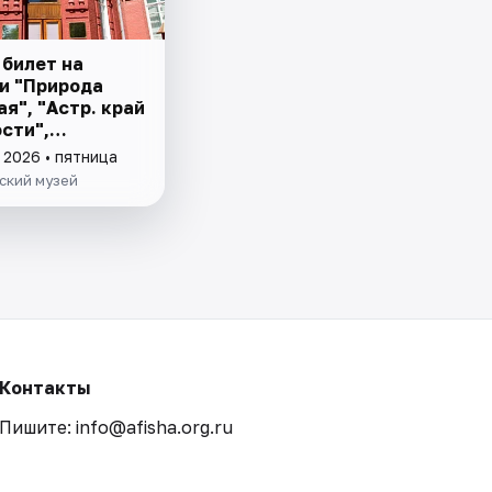
 билет на
и "Природа
ая", "Астр. край
сти",
ие Астр. края"
 2026 • пятница
ский музей
Контакты
Пишите: info@afisha.org.ru