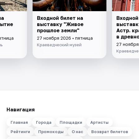
на
Входной билет на
Входной
рытие
выставку "Живое
выставк
прошлое земли"
Астр. кр
в древно
ятница
27 ноября 2026 • пятница
"Заселен
27 ноября
ль
Краеведческий музей
Краеведче
Навигация
Главная
Города
Площадки
Артисты
Рейтинги
Промокоды
О нас
Возврат билетов