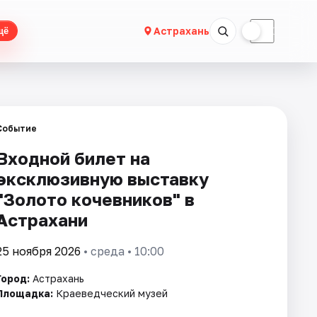
☀
☾
Астрахань
щё
Событие
Входной билет на
эксклюзивную выставку
"Золото кочевников" в
Астрахани
25 ноября 2026
• среда • 10:00
Город:
Астрахань
Площадка:
Краеведческий музей