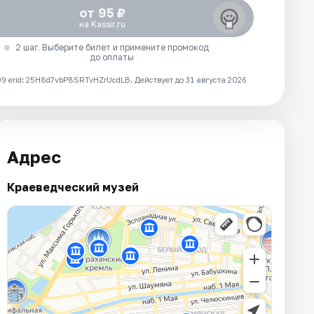
от 95 ₽
на Kassir.ru
2 шаг. Выберите билет и примените промокод
до оплаты
 erid: 25H8d7vbP8SRTvHZrUcdLB.
Действует до 31 августа 2026
Адрес
Краеведческий музей