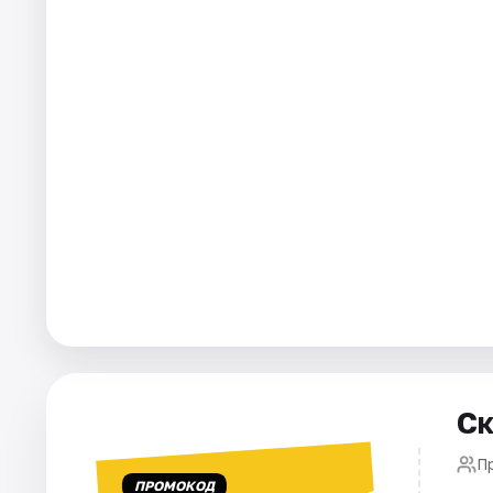
Города
Площадки
Артисты
Рейтинги
Ск
П
ПРОМОКОД