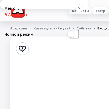
Меню
×
Концерты
Театр
Астрахань
Концерты
Астрахань
Краеведческий музей
События
Входно
Ночной режим
☀
☾
Театр
Стендап
Выставки
Квесты
Экскурсии
Спорт
События