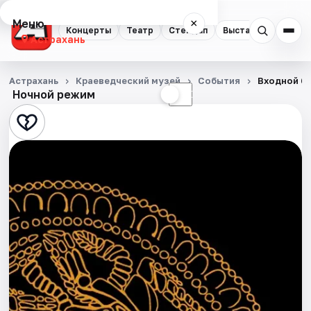
Меню
×
Концерты
Театр
Стендап
Выставки
Квест
Астрахань
Концерты
Астрахань
Краеведческий музей
События
Входной б
Ночной режим
☀
☾
Театр
Стендап
Выставки
Квесты
Экскурсии
Спорт
События