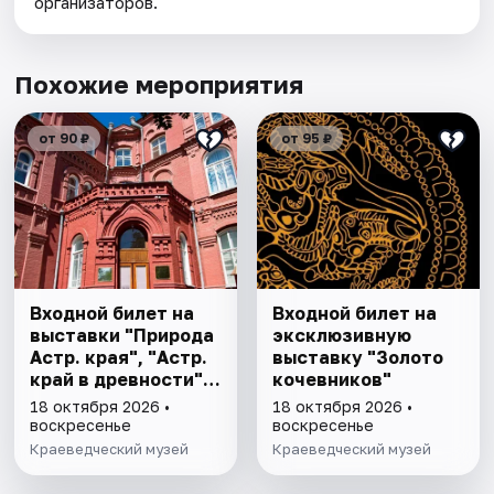
организаторов.
Похожие мероприятия
от 90 ₽
от 95 ₽
Входной билет на
Входной билет на
выставки "Природа
эксклюзивную
Астр. края", "Астр.
выставку "Золото
край в древности",
кочевников"
"Заселение Астр.
18 октября 2026 •
18 октября 2026 •
края"
воскресенье
воскресенье
Краеведческий музей
Краеведческий музей