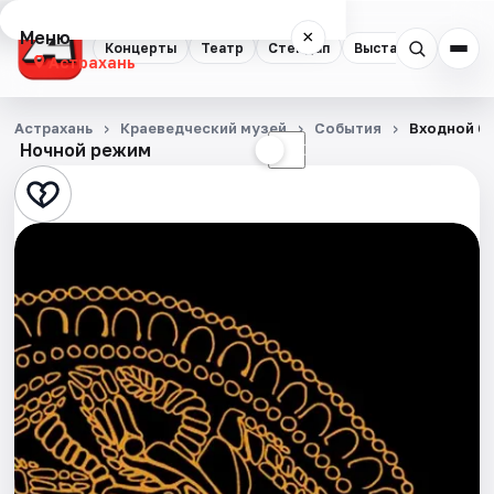
Меню
×
Концерты
Театр
Стендап
Выставки
Квест
Астрахань
Концерты
Астрахань
Краеведческий музей
События
Входной б
Ночной режим
☀
☾
Театр
Стендап
Выставки
Квесты
Экскурсии
Спорт
События