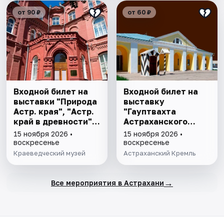
от 90 ₽
от 60 ₽
Входной билет на
Входной билет на
выставки "Природа
выставку
Астр. края", "Астр.
"Гауптвахта
край в древности",
Астраханского
"Заселение Астр.
гарнизона. XIX в."
15 ноября 2026 •
15 ноября 2026 •
края"
воскресенье
воскресенье
Краеведческий музей
Астраханский Кремль
→
Все мероприятия в Астрахани