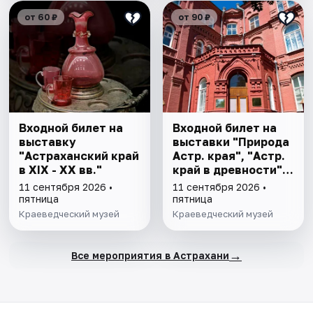
от 60 ₽
от 90 ₽
Входной билет на
Входной билет на
выставку
выставки "Природа
"Астраханский край
Астр. края", "Астр.
в XIX - XX вв."
край в древности",
"Заселение Астр.
11 сентября 2026 •
11 сентября 2026 •
края"
пятница
пятница
Краеведческий музей
Краеведческий музей
→
Все мероприятия в Астрахани