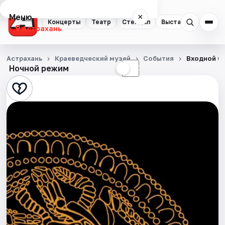
Меню
×
Концерты
Театр
Стендап
Выставки
Квест
Астрахань
Концерты
Астрахань
Краеведческий музей
События
Входной б
Ночной режим
☀
☾
Театр
Стендап
Выставки
Квесты
Экскурсии
Спорт
События