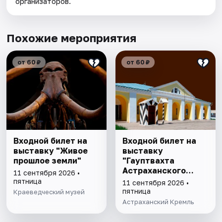
организаторов.
Похожие мероприятия
от 60 ₽
от 60 ₽
Входной билет на
Входной билет на
выставку "Живое
выставку
прошлое земли"
"Гауптвахта
Астраханского
11 сентября 2026 •
гарнизона. XIX в."
пятница
11 сентября 2026 •
пятница
Краеведческий музей
Астраханский Кремль