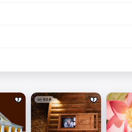
.
от 60 ₽