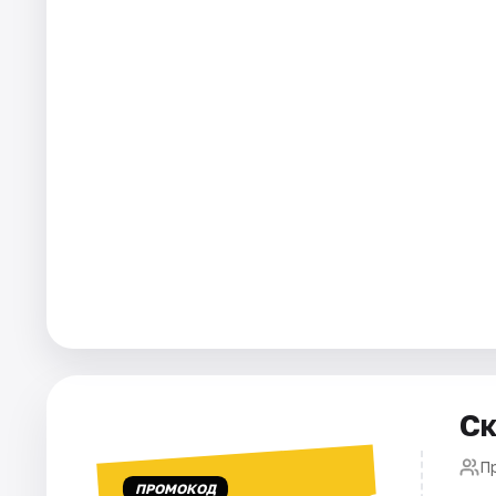
Города
Площадки
Артисты
Рейтинги
Ск
П
ПРОМОКОД