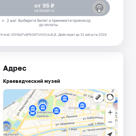
от 95 ₽
на Kassir.ru
2 шаг. Выберите билет и примените промокод
до оплаты
 erid: 25H8d7vbP8SRTvHZrUcdLB.
Действует до 31 августа 2026
Адрес
Краеведческий музей