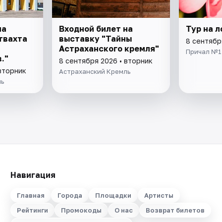
на
Входной билет на
Тур на 
твахта
выставку "Тайны
8 сентябр
Астраханского кремля"
Причал №1
."
8 сентября 2026 • вторник
вторник
Астраханский Кремль
ль
Навигация
Главная
Города
Площадки
Артисты
Рейтинги
Промокоды
О нас
Возврат билетов