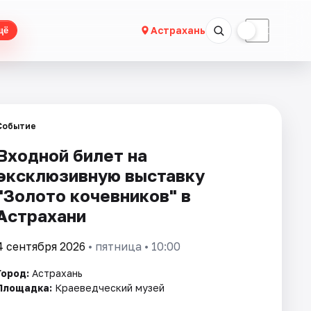
☀
☾
Астрахань
щё
Событие
Входной билет на
эксклюзивную выставку
"Золото кочевников" в
Астрахани
4 сентября 2026
• пятница • 10:00
Город:
Астрахань
Площадка:
Краеведческий музей