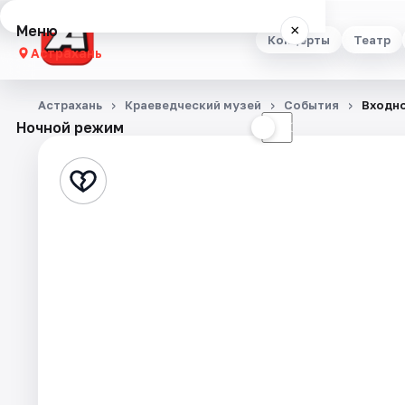
Меню
×
Концерты
Театр
Астрахань
Концерты
Астрахань
Краеведческий музей
События
Входно
Ночной режим
☀
☾
Театр
Стендап
Выставки
Квесты
Экскурсии
Спорт
События