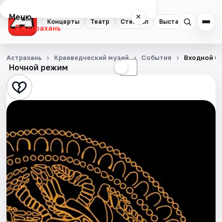
Меню
×
Концерты
Театр
Стендап
Выставки
Квест
Астрахань
Концерты
Астрахань
Краеведческий музей
События
Входной б
Ночной режим
☀
☾
Театр
Стендап
Выставки
Квесты
Экскурсии
Спорт
События