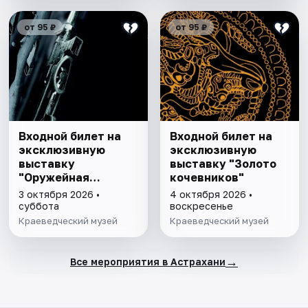
от 95 ₽
от 95 ₽
Входной билет на
Входной билет на
эксклюзивную
эксклюзивную
выставку
выставку "Золото
"Оружейная
кочевников"
комната"
3 октября 2026 •
4 октября 2026 •
суббота
воскресенье
Краеведческий музей
Краеведческий музей
→
Все мероприятия в Астрахани