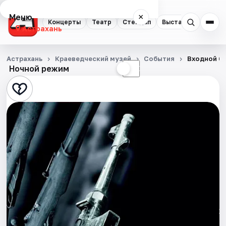
Меню
×
Концерты
Театр
Стендап
Выставки
Квест
Астрахань
Концерты
Астрахань
Краеведческий музей
События
Входной б
Ночной режим
☀
☾
Театр
Стендап
Выставки
Квесты
Экскурсии
Спорт
События