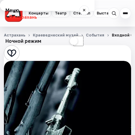
Меню
×
Концерты
Театр
Стендап
Выставки
Квест
Астрахань
Концерты
Астрахань
Краеведческий музей
События
Входной б
Ночной режим
☀
☾
Театр
Стендап
Выставки
Квесты
Экскурсии
Спорт
События