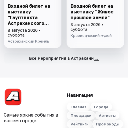
Входной билет на
Входной билет на
выставку
выставку "Живое
"Гауптвахта
прошлое земли"
Астраханского
8 августа 2026 •
гарнизона. XIX в."
суббота
8 августа 2026 •
суббота
Краеведческий музей
Астраханский Кремль
→
Все мероприятия в Астрахани
Навигация
Главная
Города
Самые яркие события в
Площадки
Артисты
вашем городе.
Рейтинги
Промокоды