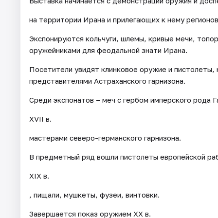
Выставка начинается с демонстрации оружия и доспех
на территории Ирана и прилегающих к нему регионов
Экспонируются кольчуги, шлемы, кривые мечи, топор
оружейниками для феодальной знати Ирана.
Посетители увидят клинковое оружие и пистолеты, 
представителями Астраханского гарнизона.
Среди экспонатов – меч с гербом имперского рода Га
XVII в.
мастерами северо-германского гарнизона.
В предметный ряд вошли пистолеты европейской рабо
XIX в.
, пищали, мушкеты, фузеи, винтовки.
Завершается показ оружием XX в.