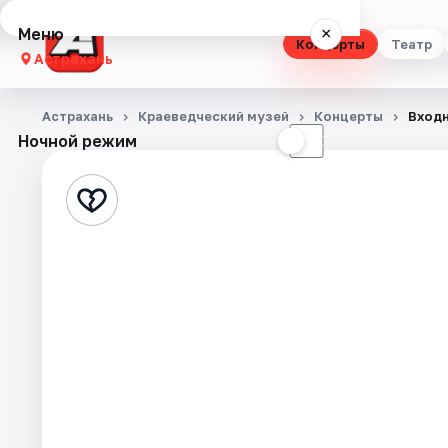
Меню
×
Концерты
Театр
Астрахань
Концерты
Астрахань
Краеведческий музей
Концерты
Входн
Ночной режим
☀
☾
Театр
Стендап
Выставки
Квесты
Экскурсии
Спорт
События