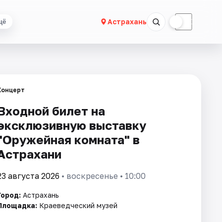
☀
☾
Астрахань
щё
Концерт
Входной билет на
эксклюзивную выставку
"Оружейная комната" в
Астрахани
23 августа 2026
• воскресенье • 10:00
Город:
Астрахань
Площадка:
Краеведческий музей