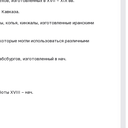
ов, изготовленных в XVII – XIX вв.
 Кавказа.
ы, копья, кинжалы, изготовленные иранскими
которые могли использоваться различными
бсбургов, изготовленный в нач.
ты XVIII – нач.