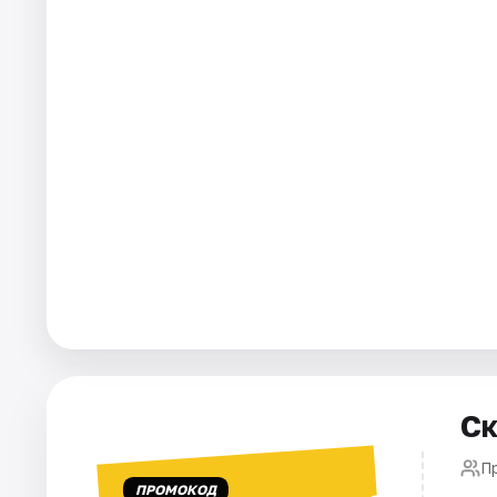
Города
Площадки
Артисты
Рейтинги
Ск
П
ПРОМОКОД