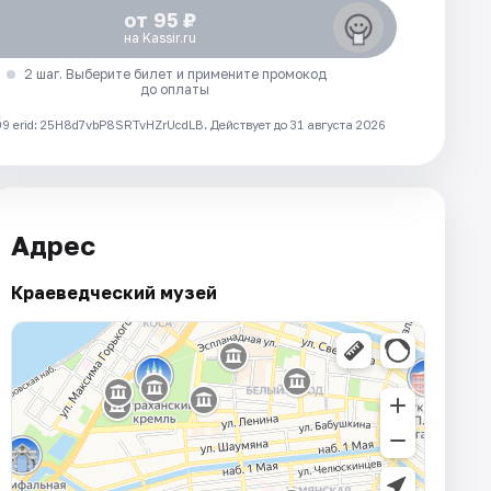
от 95 ₽
на Kassir.ru
2 шаг. Выберите билет и примените промокод
до оплаты
 erid: 25H8d7vbP8SRTvHZrUcdLB.
Действует до 31 августа 2026
Адрес
Краеведческий музей