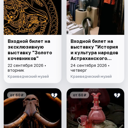
Входной билет на
Входной билет на
эксклюзивную
выставку "История
выставку "Золото
и культура народов
кочевников"
Астраханского
края"
22 сентября 2026 •
24 сентября 2026 •
вторник
четверг
Краеведческий музей
Краеведческий музей
от 60 ₽
от 60 ₽