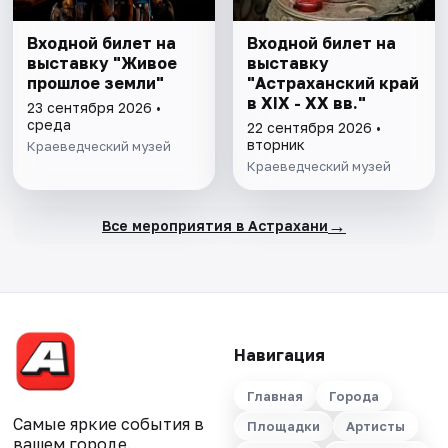
Входной билет на
Входной билет на
выставку "Живое
выставку
прошлое земли"
"Астраханский край
в XIX - XX вв."
23 сентября 2026 •
среда
22 сентября 2026 •
вторник
Краеведческий музей
Краеведческий музей
→
Все мероприятия в Астрахани
Навигация
Главная
Города
Самые яркие события в
Площадки
Артисты
вашем городе.