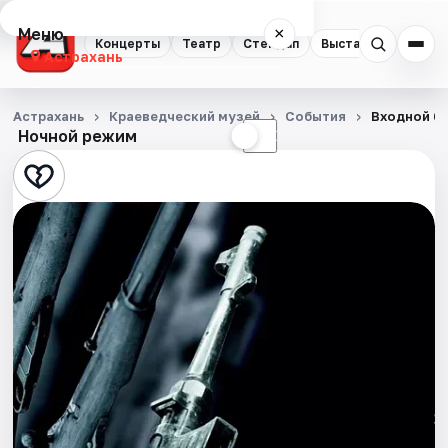
Меню
×
Концерты
Театр
Стендап
Выставки
Квест
Астрахань
Концерты
Астрахань
Краеведческий музей
События
Входной б
Ночной режим
☀
☾
Театр
Стендап
Выставки
Квесты
Экскурсии
Спорт
События