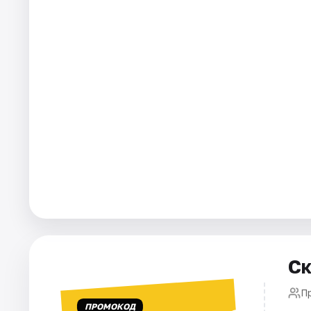
Города
Площадки
Артисты
Рейтинги
Ск
П
ПРОМОКОД