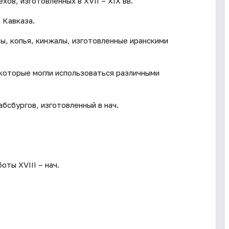
ов, изготовленных в XVII – XIX вв.
 Кавказа.
ы, копья, кинжалы, изготовленные иранскими
которые могли использоваться различными
бсбургов, изготовленный в нач.
ты XVIII – нач.