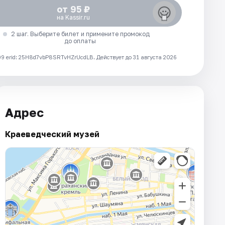
от 95 ₽
на Kassir.ru
2 шаг. Выберите билет и примените промокод
до оплаты
 erid: 25H8d7vbP8SRTvHZrUcdLB.
Действует до 31 августа 2026
Адрес
Краеведческий музей