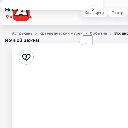
Меню
×
Концерты
Театр
Астрахань
Концерты
Астрахань
Краеведческий музей
События
Входно
Ночной режим
☀
☾
Театр
Стендап
Выставки
Квесты
Экскурсии
Спорт
События