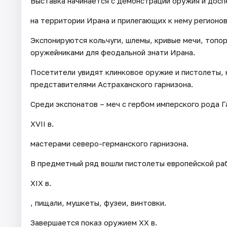
Выставка начинается с демонстрации оружия и доспех
на территории Ирана и прилегающих к нему регионов
Экспонируются кольчуги, шлемы, кривые мечи, топор
оружейниками для феодальной знати Ирана.
Посетители увидят клинковое оружие и пистолеты, 
представителями Астраханского гарнизона.
Среди экспонатов – меч с гербом имперского рода Га
XVII в.
мастерами северо-германского гарнизона.
В предметный ряд вошли пистолеты европейской рабо
XIX в.
, пищали, мушкеты, фузеи, винтовки.
Завершается показ оружием XX в.