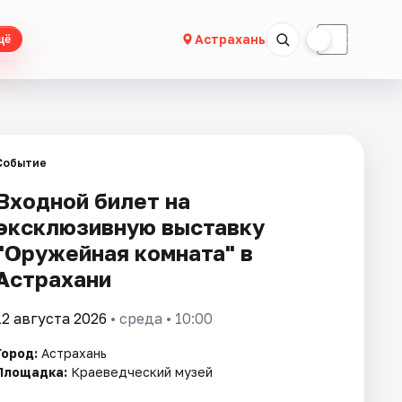
☀
☾
Астрахань
щё
Событие
Входной билет на
эксклюзивную выставку
"Оружейная комната" в
Астрахани
12 августа 2026
• среда • 10:00
Город:
Астрахань
Площадка:
Краеведческий музей