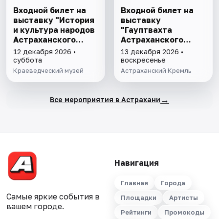
Входной билет на
Входной билет на
выставку "История
выставку
и культура народов
"Гауптвахта
Астраханского
Астраханского
края"
гарнизона. XIX в."
12 декабря 2026 •
13 декабря 2026 •
суббота
воскресенье
Краеведческий музей
Астраханский Кремль
→
Все мероприятия в Астрахани
Навигация
Главная
Города
Самые яркие события в
Площадки
Артисты
вашем городе.
Рейтинги
Промокоды