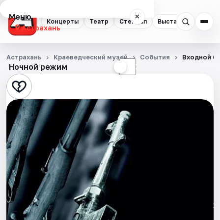
Меню
×
Концерты
Театр
Стендап
Выставки
Квест
Астрахань
Концерты
Астрахань
Краеведческий музей
События
Входной б
Ночной режим
☀
☾
Театр
Стендап
Выставки
Квесты
Экскурсии
Спорт
События