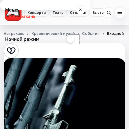
Меню
×
Концерты
Театр
Стендап
Выставки
Квест
Астрахань
Концерты
Астрахань
Краеведческий музей
События
Входной б
Ночной режим
☀
☾
Театр
Стендап
Выставки
Квесты
Экскурсии
Спорт
События