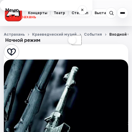
Меню
×
Концерты
Театр
Стендап
Выставки
Квест
Астрахань
Концерты
Астрахань
Краеведческий музей
События
Входной б
Ночной режим
☀
☾
Театр
Стендап
Выставки
Квесты
Экскурсии
Спорт
События