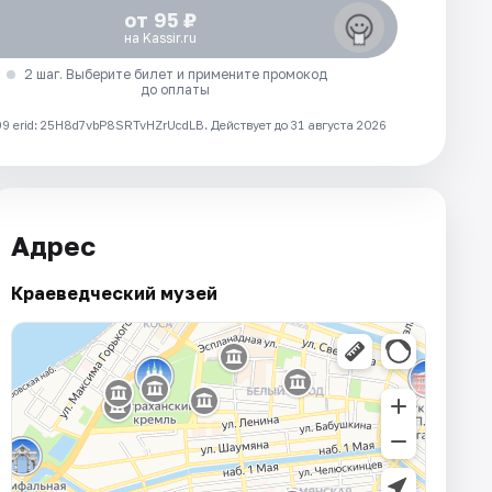
от 95 ₽
на Kassir.ru
2 шаг. Выберите билет и примените промокод
до оплаты
 erid: 25H8d7vbP8SRTvHZrUcdLB.
Действует до 31 августа 2026
Адрес
Краеведческий музей