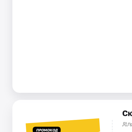
Города
Площадки
Артисты
Рейтинги
Ск
П
ПРОМОКОД