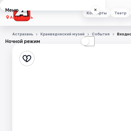
Меню
×
Концерты
Театр
Астрахань
Концерты
Астрахань
Краеведческий музей
События
Входно
Ночной режим
☀
☾
Театр
Стендап
Выставки
Квесты
Экскурсии
Спорт
События