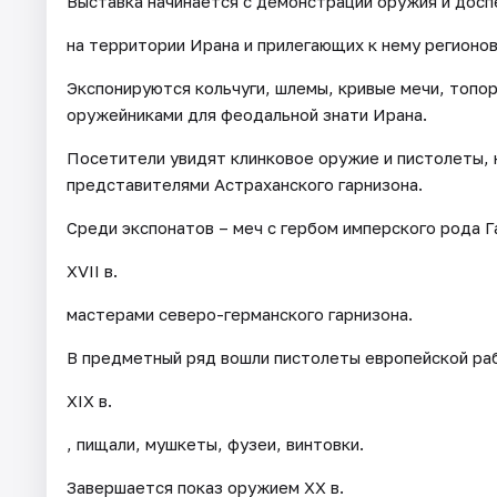
Выставка начинается с демонстрации оружия и доспех
на территории Ирана и прилегающих к нему регионов
Экспонируются кольчуги, шлемы, кривые мечи, топор
оружейниками для феодальной знати Ирана.
Посетители увидят клинковое оружие и пистолеты, 
представителями Астраханского гарнизона.
Среди экспонатов – меч с гербом имперского рода Га
XVII в.
мастерами северо-германского гарнизона.
В предметный ряд вошли пистолеты европейской рабо
XIX в.
, пищали, мушкеты, фузеи, винтовки.
Завершается показ оружием XX в.