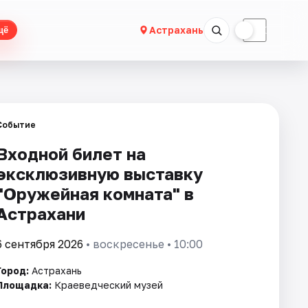
☀
☾
Астрахань
щё
Событие
Входной билет на
эксклюзивную выставку
"Оружейная комната" в
Астрахани
6 сентября 2026
• воскресенье • 10:00
Город:
Астрахань
Площадка:
Краеведческий музей