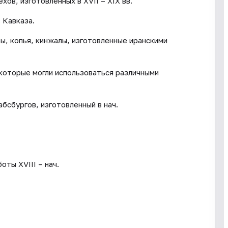
ов, изготовленных в XVII – XIX вв.
 Кавказа.
ы, копья, кинжалы, изготовленные иранскими
которые могли использоваться различными
бсбургов, изготовленный в нач.
ты XVIII – нач.