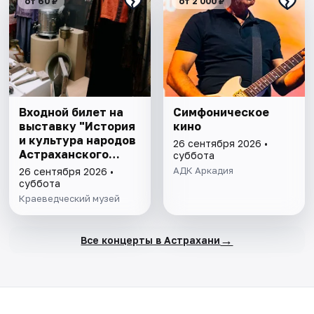
от 60 ₽
от 2 000 ₽
Входной билет на
Симфоническое
выставку "История
кино
и культура народов
26 сентября 2026 •
Астраханского
суббота
края"
АДК Аркадия
26 сентября 2026 •
суббота
Краеведческий музей
→
Все концерты в Астрахани