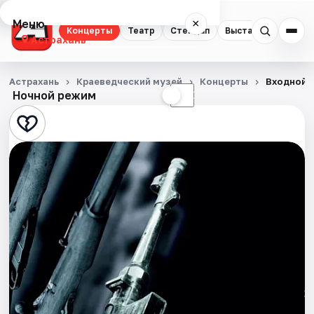
Меню
×
Концерты
Театр
Стендап
Выставки
Квест
Астрахань
Концерты
Астрахань
Краеведческий музей
Концерты
Входной 
Ночной режим
☀
☾
Театр
Стендап
Выставки
Квесты
Экскурсии
Спорт
События