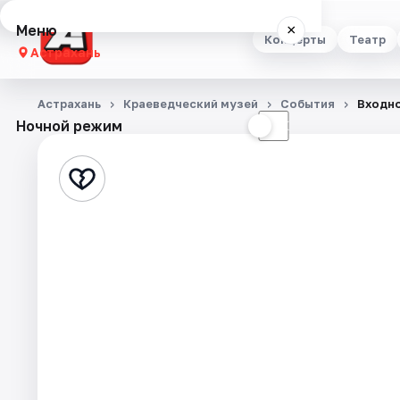
Меню
×
Концерты
Театр
Астрахань
Концерты
Астрахань
Краеведческий музей
События
Входно
Ночной режим
☀
☾
Театр
Стендап
Выставки
Квесты
Экскурсии
Спорт
События