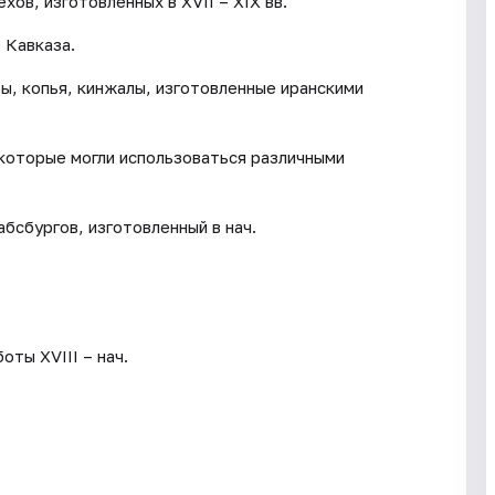
ов, изготовленных в XVII – XIX вв.
 Кавказа.
ы, копья, кинжалы, изготовленные иранскими
которые могли использоваться различными
бсбургов, изготовленный в нач.
ты XVIII – нач.