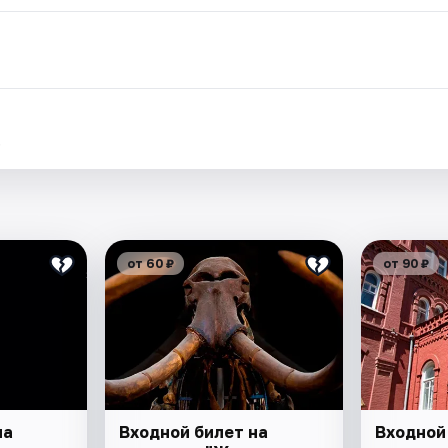
.
от 60 ₽
от 90 ₽
на
Входной билет на
Входной