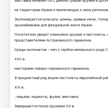
Выставка начинается с демонстрации оружия и доспех
на территории Ирана и прилегающих к нему регионов
Экспонируются кольчуги, шлемы, кривые мечи, топор
оружейниками для феодальной знати Ирана.
Посетители увидят клинковое оружие и пистолеты, 
представителями Астраханского гарнизона.
Среди экспонатов – меч с гербом имперского рода Га
XVII в.
мастерами северо-германского гарнизона.
В предметный ряд вошли пистолеты европейской рабо
XIX в.
, пищали, мушкеты, фузеи, винтовки.
Завершается показ оружием XX в.