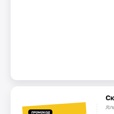
Города
Площадки
Артисты
Рейтинги
Ск
П
ПРОМОКОД