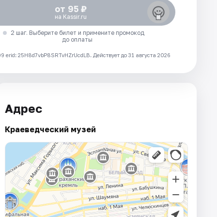
от 95 ₽
на Kassir.ru
2 шаг. Выберите билет и примените промокод
до оплаты
 erid: 25H8d7vbP8SRTvHZrUcdLB.
Действует до 31 августа 2026
Адрес
Краеведческий музей