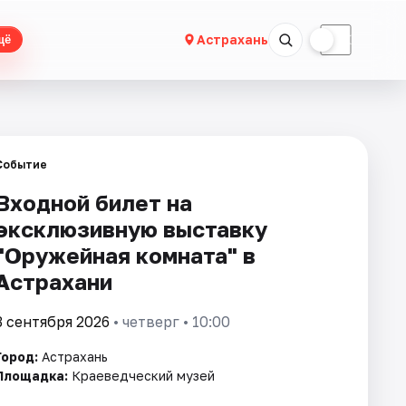
☀
☾
Астрахань
щё
Событие
Входной билет на
эксклюзивную выставку
"Оружейная комната" в
Астрахани
3 сентября 2026
• четверг • 10:00
Город:
Астрахань
Площадка:
Краеведческий музей