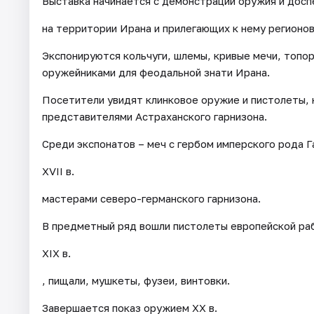
Выставка начинается с демонстрации оружия и доспех
на территории Ирана и прилегающих к нему регионов
Экспонируются кольчуги, шлемы, кривые мечи, топор
оружейниками для феодальной знати Ирана.
Посетители увидят клинковое оружие и пистолеты, 
представителями Астраханского гарнизона.
Среди экспонатов – меч с гербом имперского рода Га
XVII в.
мастерами северо-германского гарнизона.
В предметный ряд вошли пистолеты европейской рабо
XIX в.
, пищали, мушкеты, фузеи, винтовки.
Завершается показ оружием XX в.