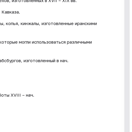
ов, изготовленных в XVII – XIX вв.
 Кавказа.
ы, копья, кинжалы, изготовленные иранскими
которые могли использоваться различными
бсбургов, изготовленный в нач.
ты XVIII – нач.