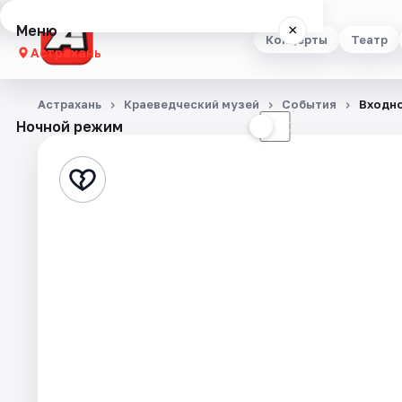
Меню
×
Концерты
Театр
Астрахань
Концерты
Астрахань
Краеведческий музей
События
Входно
Ночной режим
☀
☾
Театр
Стендап
Выставки
Квесты
Экскурсии
Спорт
События