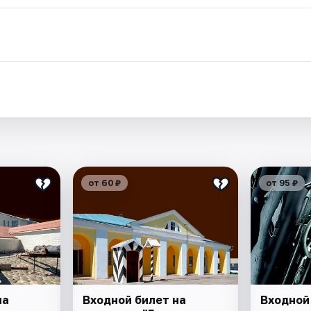
.
от 60 ₽
от 95 ₽
на
Входной билет на
Входной