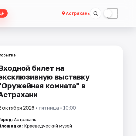
☀
☾
Астрахань
щё
Событие
Входной билет на
эксклюзивную выставку
"Оружейная комната" в
Астрахани
2 октября 2026
• пятница • 10:00
Город:
Астрахань
Площадка:
Краеведческий музей