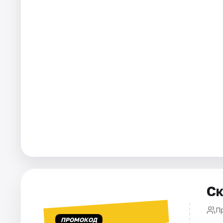
Города
Площадки
Артисты
Рейтинги
Ск
П
ПРОМОКОД