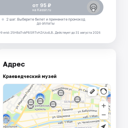
от 95 ₽
на Kassir.ru
2 шаг. Выберите билет и примените промокод
до оплаты
 erid: 25H8d7vbP8SRTvHZrUcdLB.
Действует до 31 августа 2026
Адрес
Краеведческий музей