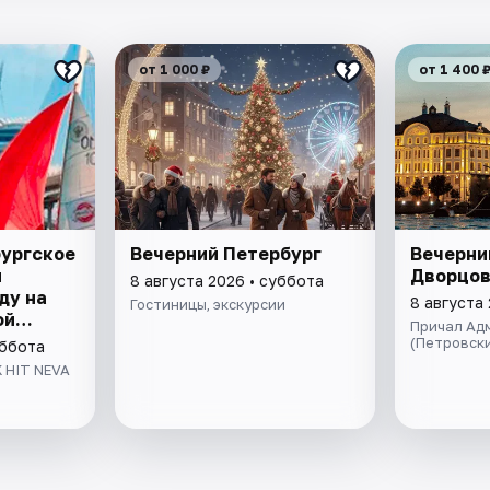
от 1 000 ₽
от 1 400 
бургское
Вечерний Петербург
Вечерни
я
Дворцов
8 августа 2026 • суббота
ду на
8 августа
Гостиницы, экскурсии
ой
Причал Адм
ивой
(Петровски
уббота
ом
 HIT NEVA
да