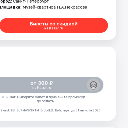
Город:
Санкт-Петербург
Площадка:
Музей-квартира Н.А.Некрасова
Билеты со скидкой
на Kassir.ru
от 300 ₽
на Kassir.ru
2 шаг. Выберите билет и примените промокод
до оплаты
 erid: 25H8d7vbP8SRTvHZrUcdLB.
Действует до 31 августа 2026