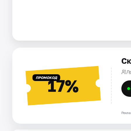
Города
Площадки
Артисты
Рейтинги
Ск
П
ПРОМОКОД
17%
Рекла