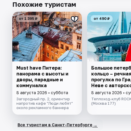
Похожие туристам
от 1 395 ₽
от 490 ₽
Must have Питера:
Большое петер
панорама с высоты и
кольцо – речна
дворы, парадные и
прогулка пo Гра
коммуналка
Неве с авторск
экскурсией и ж
8 августа 2026 • суббота
8 августа 2026 • с
музыкой в тёпл
Загородный пр. 2, ориентир
Теплоход-клуб ROCK
салоне теплохо
напротив кафе "Люди любят"
(Москва 177)
около рекламного баннера
→
Все туристам в Санкт-Петербурге