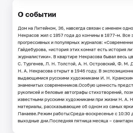
О событии
Дом на Литейном, 36, навсегда связан с именем одно
Некрасов жил с 1857 года до кончины в 1877-м. Все 
прогрессивных и популярных журналов: «Современник
Гайдебурова, «история этих комнат есть история л
журналистики». В квартире Некрасова бывал весь цв
С. Тургенев, Л. Н. Толстой, А. Н. Островский, Ф. М
Н. А. Некрасова открыт в 1946 году. В экспозицион
выдающимися русскими художниками И. Н. Крамским,
знаменитых современников.Особую ценность предст
рукописей и беловые автографы стихотворений, по
известными русскими художниками при жизни Н. А. 
материалы, рассказывающие об одном из самых ярки
Панаеве.Режим работы:Среда-воскресенье с 10:30 д
выходные дни.Последняя пятница месяца – санитар