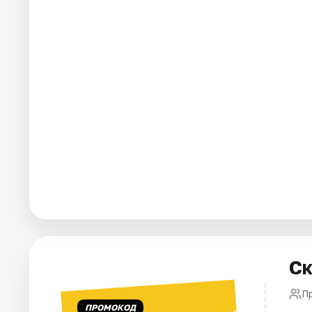
Города
Площадки
Артисты
Рейтинги
Ск
П
ПРОМОКОД