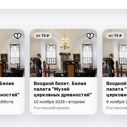
.
от 75 ₽
от 75 ₽
 Белая
Входной билет. Белая
Входной
палата "Музей
палата 
вностей"
церковных древностей"
церковн
суббота
10 ноября 2026 • вторник
6 ноября 
Ростовский кремль
Ростовски