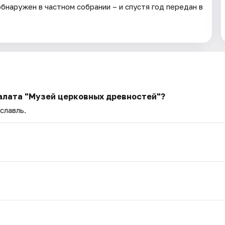
 обнаружен в частном собрании – и спустя год передан в
палата "Музей церковных древностей"?
славль.