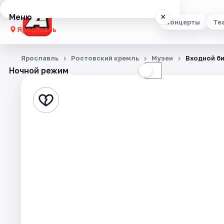
Меню
×
Концерты
Те
Ярославль
Концерты
Ярославль
Ростовский кремль
Музеи
Входной би
Ночной режим
☀
☾
Театр
Стендап
Выставки
Квесты
Экскурсии
События