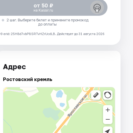
от 50 ₽
на Kassir.ru
2 шаг. Выберите билет и примените промокод
до оплаты
 erid: 25H8d7vbP8SRTvHZrUcdLB.
Действует до 31 августа 2026
Адрес
Ростовский кремль