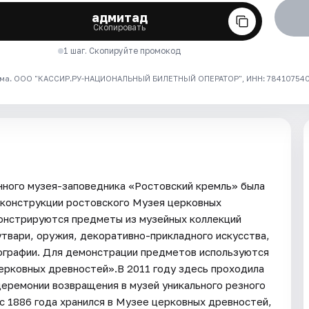
адмитад
Скопировать
1 шаг. Скопируйте промокод
ма. ООО "КАССИР.РУ-НАЦИОНАЛЬНЫЙ БИЛЕТНЫЙ ОПЕРАТОР", ИНН: 7841075409
нного музея-заповедника «Ростовский кремль» была
еконструкции ростовского Музея церковных
монстрируются предметы из музейных коллекций
утвари, оружия, декоративно-прикладного искусства,
тографии. Для демонстрации предметов используются
ерковных древностей».В 2011 году здесь проходила
церемонии возвращения в музей уникального резного
с 1886 года хранился в Музее церковных древностей,