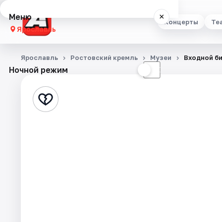
Меню
×
Концерты
Те
Ярославль
Концерты
Ярославль
Ростовский кремль
Музеи
Входной би
Ночной режим
☀
☾
Театр
Стендап
Выставки
Квесты
Экскурсии
События