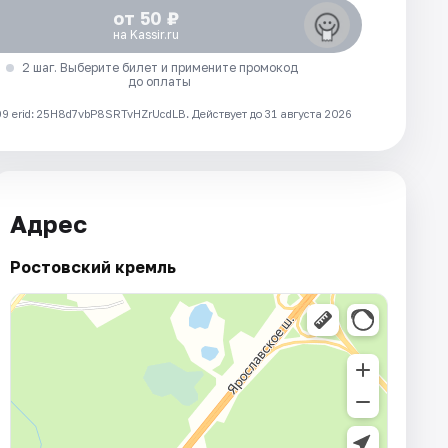
от 50 ₽
на Kassir.ru
2 шаг. Выберите билет и примените промокод
до оплаты
 erid: 25H8d7vbP8SRTvHZrUcdLB.
Действует до 31 августа 2026
Адрес
Ростовский кремль