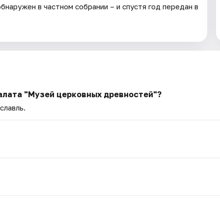
 обнаружен в частном собрании – и спустя год передан в
палата "Музей церковных древностей"?
славль.