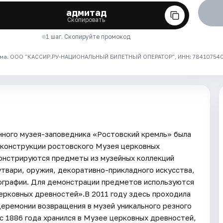
адмитад
Скопировать
1 шаг. Скопируйте промокод
ма. ООО "КАССИР.РУ-НАЦИОНАЛЬНЫЙ БИЛЕТНЫЙ ОПЕРАТОР", ИНН: 7841075409
нного музея-заповедника «Ростовский кремль» была
еконструкции ростовского Музея церковных
монстрируются предметы из музейных коллекций
утвари, оружия, декоративно-прикладного искусства,
тографии. Для демонстрации предметов используются
ерковных древностей».В 2011 году здесь проходила
церемонии возвращения в музей уникального резного
с 1886 года хранился в Музее церковных древностей,