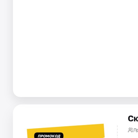
Города
Площадки
Артисты
Рейтинги
Ск
П
ПРОМОКОД