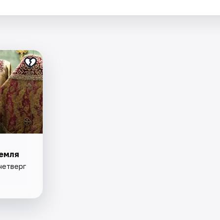
.
емля
четверг